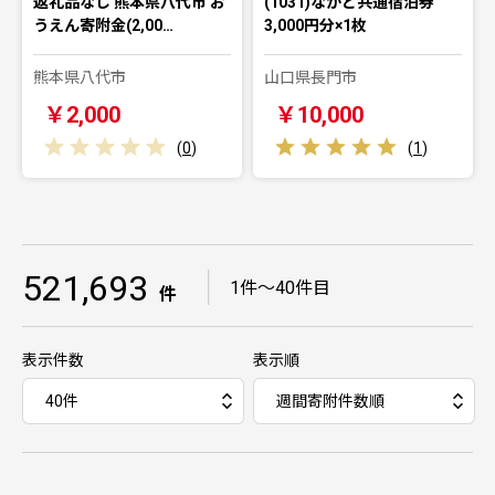
返礼品なし 熊本県八代市 お
(1031)ながと共通宿泊券
うえん寄附金(2,00…
3,000円分×1枚
熊本県八代市
山口県長門市
￥2,000
￥10,000
(
0
)
(
1
)
521,693
｜
1件～40件目
件
表示件数
表示順