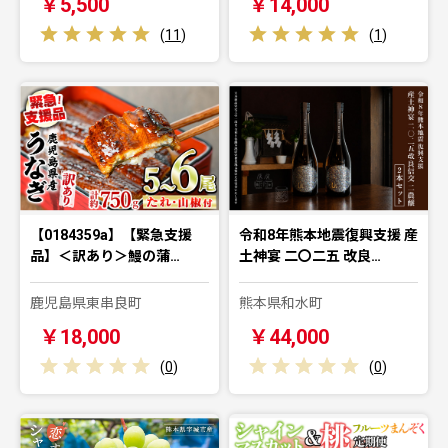
￥5,500
￥14,000
(
11
)
(
1
)
【0184359a】【緊急支援
令和8年熊本地震復興支援 産
品】＜訳あり＞鰻の蒲…
土神宴 二〇二五 改良…
鹿児島県東串良町
熊本県和水町
￥18,000
￥44,000
(
0
)
(
0
)