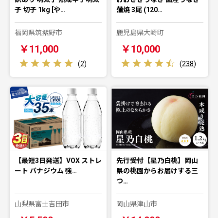
子 切子 1kg [や…
蒲焼 3尾 (120…
福岡県筑紫野市
鹿児島県大崎町
￥11,000
￥10,000
(
2
)
(
238
)
【最短3日発送】VOX ストレ
先行受付【星乃白桃】岡山
ート バナジウム 強…
県の桃園からお届けする三
つ…
山梨県富士吉田市
岡山県津山市