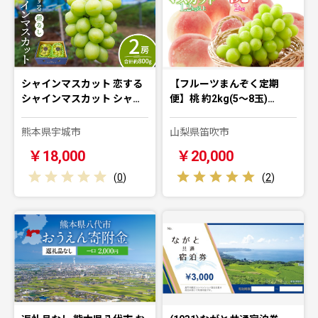
シャインマスカット 恋する
【フルーツまんぞく定期
シャインマスカット シャ…
便】桃 約2kg(5～8玉)…
熊本県宇城市
山梨県笛吹市
￥18,000
￥20,000
(
0
)
(
2
)