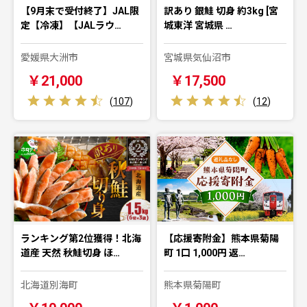
【9月末で受付終了】JAL限
訳あり 銀鮭 切身 約3kg [宮
定【冷凍】【JALラウ…
城東洋 宮城県 …
愛媛県大洲市
宮城県気仙沼市
￥21,000
￥17,500
(
107
)
(
12
)
ランキング第2位獲得！北海
【応援寄附金】熊本県菊陽
道産 天然 秋鮭切身 ほ…
町 1口 1,000円 返…
北海道別海町
熊本県菊陽町