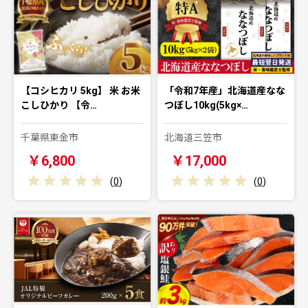
【コシヒカリ 5kg】 米 お米
「令和7年産」北海道産なな
こしひかり 【令…
つぼし10kg(5kg×…
千葉県東金市
北海道三笠市
￥6,800
￥17,000
(
0
)
(
0
)