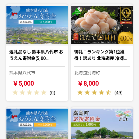
返礼品なし 熊本県八代市 お
御礼！ランキング第1位獲
うえん寄附金(5,00…
得！訳あり 北海道産 冷凍…
熊本県八代市
北海道別海町
￥5,000
￥8,000
(
0
)
(
49
)