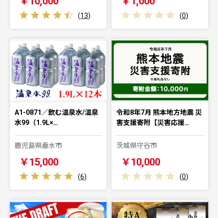
￥10,000
￥1,000
(
13
)
(
0
)
A1-0871／飲む温泉水/温泉
令和8年7月 熊本地方地震 災
水99（1.9L×…
害支援寄附【災害応援…
鹿児島県垂水市
茨城県守谷市
￥15,000
￥10,000
(
6
)
(
0
)