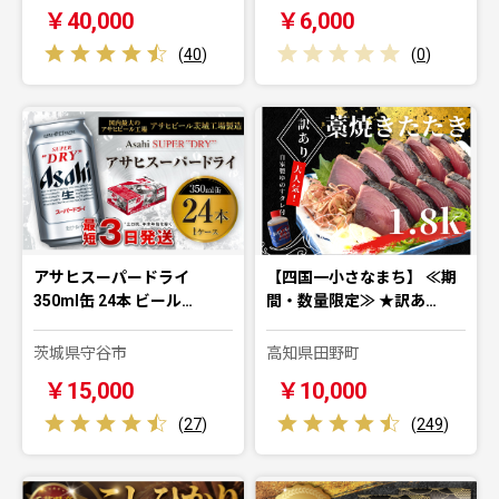
￥40,000
￥6,000
(
40
)
(
0
)
アサヒスーパードライ
【四国一小さなまち】 ≪期
350ml缶 24本 ビール…
間・数量限定≫ ★訳あ…
茨城県守谷市
高知県田野町
￥15,000
￥10,000
(
27
)
(
249
)