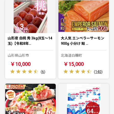
山形産 白桃 秀 3kg(8玉～14
大人気 エンペラーサーモン
玉)【令和8年…
900g 小分け 鮭 …
山形県山形市
北海道白糠町
￥10,000
￥15,000
(
6
)
(
140
)