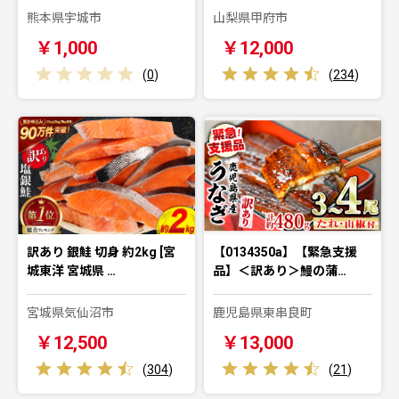
熊本県宇城市
山梨県甲府市
￥1,000
￥12,000
(
0
)
(
234
)
訳あり 銀鮭 切身 約2kg [宮
【0134350a】【緊急支援
城東洋 宮城県 …
品】＜訳あり＞鰻の蒲…
宮城県気仙沼市
鹿児島県東串良町
￥12,500
￥13,000
(
304
)
(
21
)