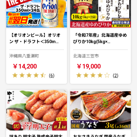
【オリオンビール】オリオ
「令和7年産」北海道産ゆめ
ン ザ・ドラフト＜350m…
ぴりか10kg(5kg×…
沖縄県八重瀬町
北海道三笠市
￥14,200
￥19,000
(
6
)
(
2
)
訳あり 明太子 熟成辛子明太
おおさきうなぎ 国産うなぎ