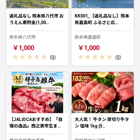
返礼品なし 熊本県八代市 お
KK001_【返礼品なし】熊本
うえん寄附金(1,00…
県嘉島町 ふるさと応…
熊本県八代市
熊本県嘉島町
￥1,000
￥1,000
(
0
)
(
0
)
【JALのCAおすすめ】「自
大人気！ 牛タン 厚切り牛タ
慢の逸品」西之表市生ま…
ン 塩味 1kg (5…