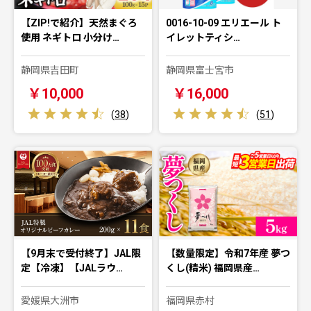
【ZIP!で紹介】天然まぐろ
0016-10-09 エリエール ト
使用 ネギトロ 小分け…
イレットティシ…
静岡県吉田町
静岡県富士宮市
￥10,000
￥16,000
(
38
)
(
51
)
【9月末で受付終了】JAL限
【数量限定】令和7年産 夢つ
定【冷凍】【JALラウ…
くし(精米) 福岡県産…
愛媛県大洲市
福岡県赤村