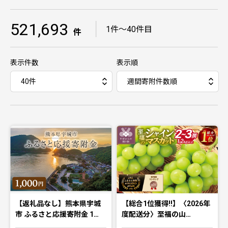
521,693
｜
1件〜40件目
件
表示件数
表示順
【返礼品なし】熊本県宇城
【総合1位獲得!!】〈2026年
市 ふるさと応援寄附金 1…
度配送分〉至福の山…