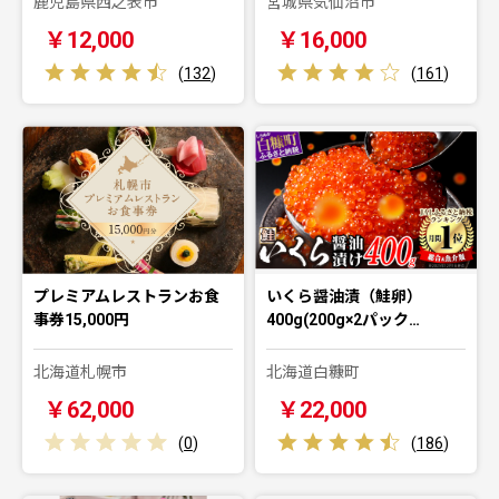
鹿児島県西之表市
宮城県気仙沼市
￥12,000
￥16,000
(
132
)
(
161
)
プレミアムレストランお食
いくら醤油漬（鮭卵）
事券15,000円
400g(200g×2パック…
北海道札幌市
北海道白糠町
￥62,000
￥22,000
(
0
)
(
186
)