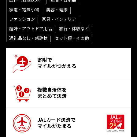
飲料（お酒以外）
雑貨・日用品
家電・電気小物
美容・健康
ファッション
家具・インテリア
趣味・アウトドア用品
旅行・体験など
返礼品なし・感謝状
セット類・その他
寄附で
マイルがつかえる
複数自治体を
まとめて決済
JALカード決済で
マイルがたまる