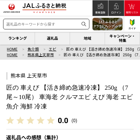
新規登録
ログイン
寄附リスト
ガイド
キャンペーン・
ランキング
返礼品
地域
特集
HOME
魚介類
エビ
匠の 車えび 【活き締め急速冷凍】 250g （
HOME
熊本県上天草市
匠の 車えび 【活き締め急速冷凍】 250g （7
熊本県 上天草市
匠の 車えび 【活き締め急速冷凍】 250g （7
尾～10尾） 車海老 クルマエビ えび 海老 エビ
魚介 海鮮 冷凍
0.0
(
0
)
返礼品への感想（集計）