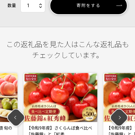
数量
寄附をする
この返礼品を見た人はこんな返礼品も
チェックしています。
さくらんぼ食べ比べ
【令和9年産】さくらんぼ食べ比べ
【
紅秀…
「佐藤錦」と「紅秀…
峰」