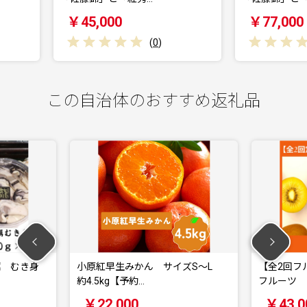
￥77,000
(
0
)
(
0
)
この自治体のおすすめ返礼品
紅早生みかん サイズS～L
【全2回フルーツ定期便】さぬき讃
kg【予約…
フルーツ さぬきゴ…
2,000
￥43,000