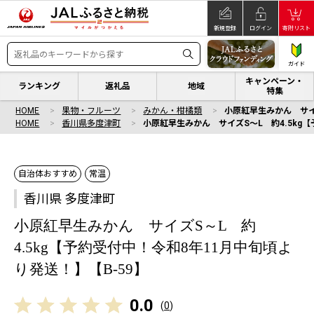
新規登録
ログイン
寄附リスト
ガイド
キャンペーン・
ランキング
返礼品
地域
特集
HOME
果物・フルーツ
みかん・柑橘類
小原紅早生みかん サイズ
HOME
香川県多度津町
小原紅早生みかん サイズS～L 約4.5kg【
自治体おすすめ
常温
香川県 多度津町
小原紅早生みかん サイズS～L 約
4.5kg【予約受付中！令和8年11月中旬頃よ
り発送！】【B-59】
0.0
(
0
)