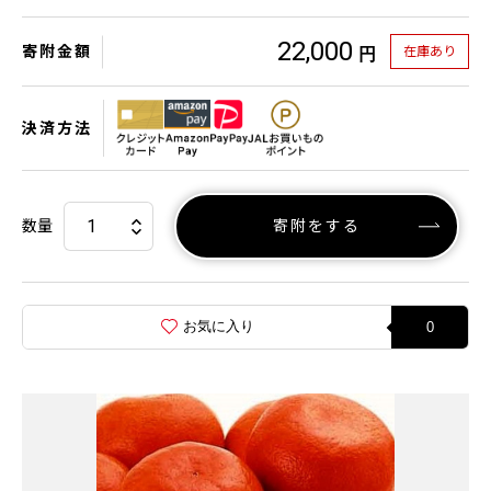
22,000
寄附金額
在庫あり
円
決済方法
数量
寄附をする
お気に入り
0