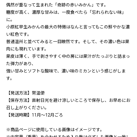
偶然が重なって生まれた「奇跡の赤いみかん」です。
糖度が高く、濃厚な甘みは、一度食べたら「忘れられない味」
に。
小原紅早生みかんの最大の特徴はなんと言ってもこの鮮やかな濃
い紅色です。
普通温州と並べてみると一目瞭然です。そして、その濃い色は果
肉にも現れています。
果皮は薄く、手で剥きやすく中の房には果汁がたっぷりと詰まっ
た弾力があり、
強い甘みとソフトな酸味で、濃い味のミカンという感じがしま
す。
【発送方法】常温便
【保存方法】直射日光を避け涼しいところで保存し、お早めにお
召し上がりください。
【発送時期】11月～12月ごろ
※商品ページに使用している画像はイメージです。