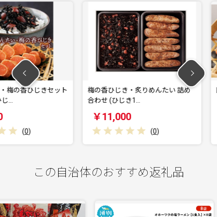
ひじきセット
梅の香ひじき・炙りめんたい 詰め
直火焼き 
合わせ (ひじき1…
￥11,000
￥18,
)
(
0
)
この自治体のおすすめ返礼品