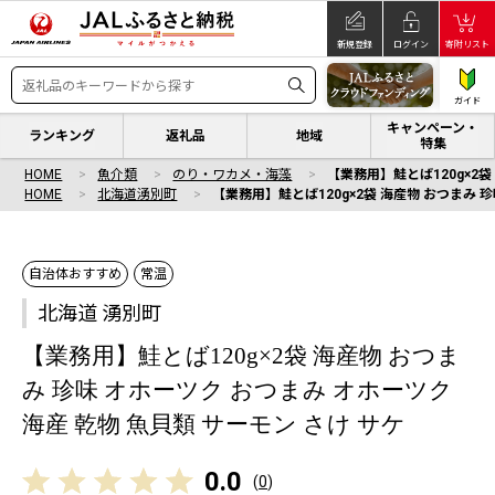
新規登録
ログイン
寄附リスト
ガイド
キャンペーン・
ランキング
返礼品
地域
特集
HOME
魚介類
のり・ワカメ・海藻
【業務用】鮭とば120g×2袋
HOME
北海道湧別町
【業務用】鮭とば120g×2袋 海産物 おつまみ 
自治体おすすめ
常温
北海道 湧別町
【業務用】鮭とば120g×2袋 海産物 おつま
み 珍味 オホーツク おつまみ オホーツク
海産 乾物 魚貝類 サーモン さけ サケ
0.0
(
0
)