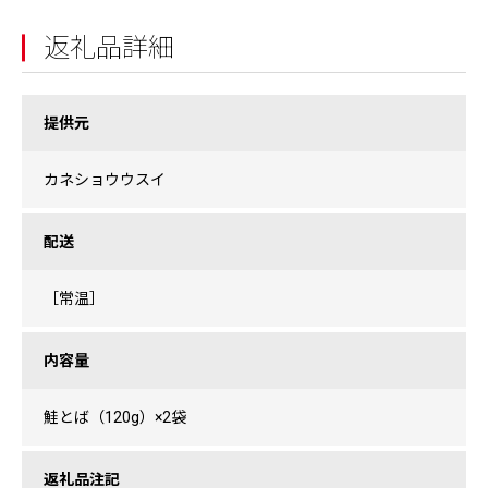
返礼品詳細
提供元
カネショウウスイ
配送
［常温］
内容量
鮭とば（120g）×2袋
返礼品注記