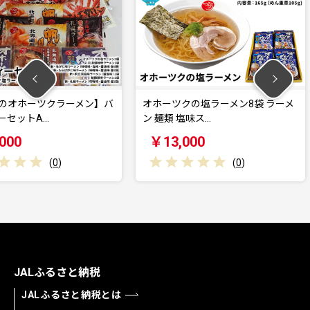
ラーメン】バ
オホーツクの塩ラーメン8袋 ラーメ
【つらら
ン 麺類 塩味ス…
ラエティ
￥13,000
￥21,
0
)
(
0
)
JALふるさと納税
JALふるさと納税とは