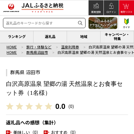
新規登録
ログイン
寄附リスト
ガイド
キャンペーン・
ランキング
返礼品
地域
特集
HOME
旅行・体験など
温泉利用券
白沢高原温泉 望郷の湯 天
HOME
群馬県沼田市
白沢高原温泉 望郷の湯 天然温泉とお食事セッ
群馬県 沼田市
白沢高原温泉 望郷の湯 天然温泉とお食事セ
ット券（1名様）
0.0
(
0
)
返礼品への感想（集計）
美味しい（0）
おすすめ（0）