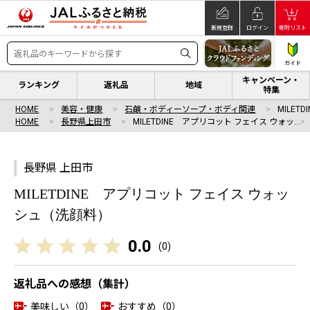
新規登録
ログイン
寄附リスト
ガイド
キャンペーン・
ランキング
返礼品
地域
特集
HOME
美容・健康
石鹸・ボディーソープ・ボディ関連
MILET
HOME
長野県上田市
MILETDINE アプリコット フェイス ウォッ…
長野県 上田市
MILETDINE アプリコット フェイス ウォッ
シュ（洗顔料）
0.0
(
0
)
返礼品への感想（集計）
美味しい（0）
おすすめ（0）