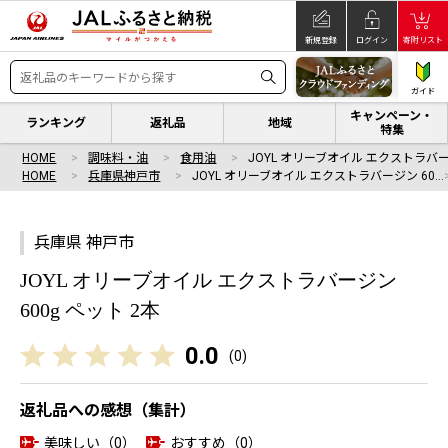
新規登録
ログイン
寄附リスト
ガイド
キャンペーン・
ランキング
返礼品
地域
特集
HOME
調味料・油
食用油
JOYL オリーブオイル エクストラバー
HOME
兵庫県神戸市
JOYL オリーブオイル エクストラバージン 60…
兵庫県 神戸市
JOYL オリーブオイル エクストラバージン
600g ペット 2本
0.0
(
0
)
返礼品への感想（集計）
美味しい（0）
おすすめ（0）