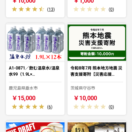
￥10,000
￥1,000
(
13
)
(
0
)
A1-0871／飲む温泉水/温泉
令和8年7月 熊本地方地震 災
水99（1.9L×…
害支援寄附【災害応援…
鹿児島県垂水市
茨城県守谷市
￥15,000
￥10,000
(
6
)
(
0
)