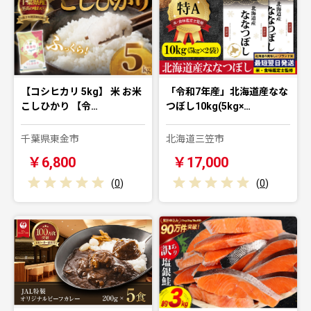
【コシヒカリ 5kg】 米 お米
「令和7年産」北海道産なな
こしひかり 【令…
つぼし10kg(5kg×…
千葉県東金市
北海道三笠市
￥6,800
￥17,000
(
0
)
(
0
)