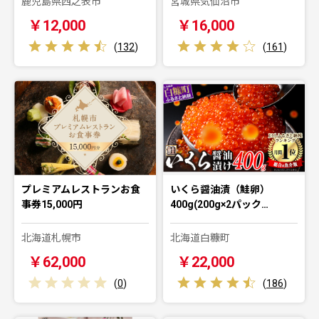
鹿児島県西之表市
宮城県気仙沼市
￥12,000
￥16,000
(
132
)
(
161
)
プレミアムレストランお食
いくら醤油漬（鮭卵）
事券15,000円
400g(200g×2パック…
北海道札幌市
北海道白糠町
￥62,000
￥22,000
(
0
)
(
186
)