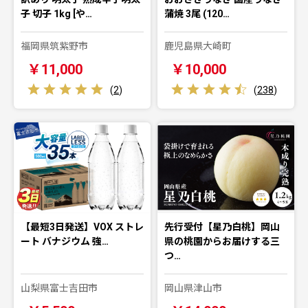
子 切子 1kg [や…
蒲焼 3尾 (120…
福岡県筑紫野市
鹿児島県大崎町
￥11,000
￥10,000
(
2
)
(
238
)
【最短3日発送】VOX ストレ
先行受付【星乃白桃】岡山
ート バナジウム 強…
県の桃園からお届けする三
つ…
山梨県富士吉田市
岡山県津山市