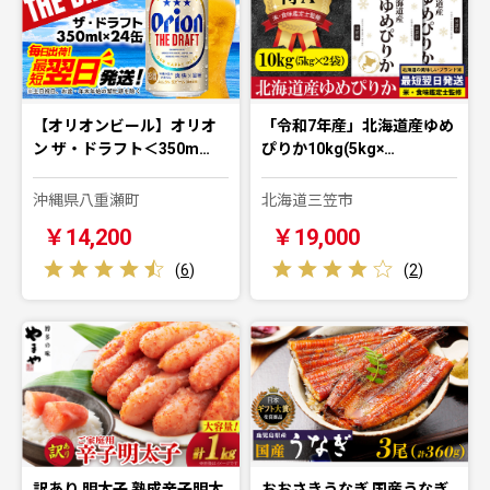
【オリオンビール】オリオ
「令和7年産」北海道産ゆめ
ン ザ・ドラフト＜350m…
ぴりか10kg(5kg×…
沖縄県八重瀬町
北海道三笠市
￥14,200
￥19,000
(
6
)
(
2
)
訳あり 明太子 熟成辛子明太
おおさきうなぎ 国産うなぎ