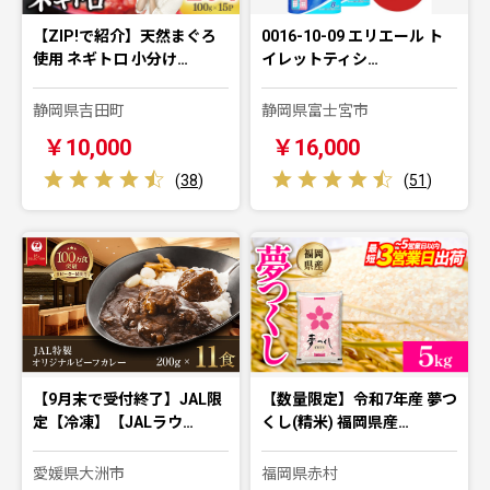
【ZIP!で紹介】天然まぐろ
0016-10-09 エリエール ト
使用 ネギトロ 小分け…
イレットティシ…
静岡県吉田町
静岡県富士宮市
￥10,000
￥16,000
(
38
)
(
51
)
【9月末で受付終了】JAL限
【数量限定】令和7年産 夢つ
定【冷凍】【JALラウ…
くし(精米) 福岡県産…
愛媛県大洲市
福岡県赤村