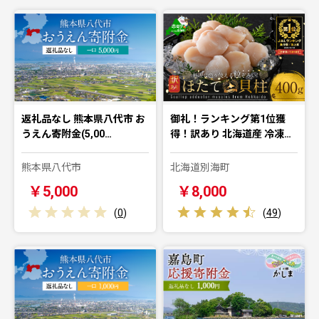
返礼品なし 熊本県八代市 お
御礼！ランキング第1位獲
うえん寄附金(5,00…
得！訳あり 北海道産 冷凍…
熊本県八代市
北海道別海町
￥5,000
￥8,000
(
0
)
(
49
)