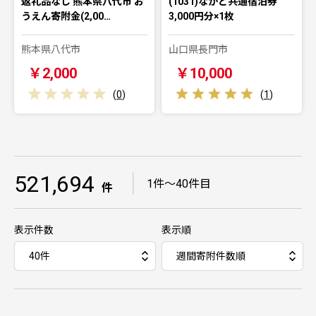
返礼品なし 熊本県八代市 お
(1031)ながと共通宿泊券
うえん寄附金(2,00…
3,000円分×1枚
熊本県八代市
山口県長門市
￥2,000
￥10,000
(
0
)
(
1
)
521,694
｜
1件～40件目
件
表示件数
表示順