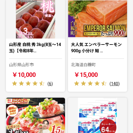
山形産 白桃 秀 3kg(8玉～14
大人気 エンペラーサーモン
玉)【令和8年…
900g 小分け 鮭 …
山形県山形市
北海道白糠町
￥10,000
￥15,000
(
6
)
(
140
)