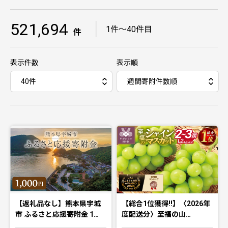
521,694
｜
1件〜40件目
件
表示件数
表示順
【返礼品なし】熊本県宇城
【総合1位獲得!!】〈2026年
市 ふるさと応援寄附金 1…
度配送分〉至福の山…