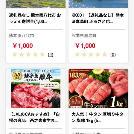
返礼品なし 熊本県八代市 お
KK001_【返礼品なし】熊本
うえん寄附金(1,00…
県嘉島町 ふるさと応…
熊本県八代市
熊本県嘉島町
￥1,000
￥1,000
(
0
)
(
0
)
【JALのCAおすすめ】「自
大人気！ 牛タン 厚切り牛タ
慢の逸品」西之表市生ま…
ン 塩味 1kg (5…