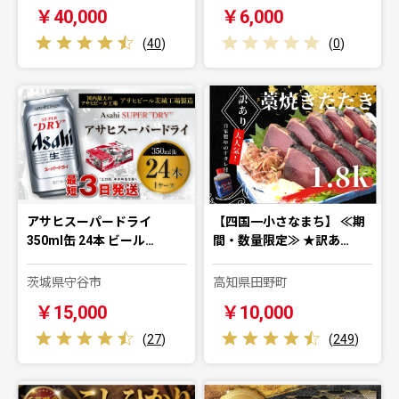
￥40,000
￥6,000
(
40
)
(
0
)
アサヒスーパードライ
【四国一小さなまち】 ≪期
350ml缶 24本 ビール…
間・数量限定≫ ★訳あ…
茨城県守谷市
高知県田野町
￥15,000
￥10,000
(
27
)
(
249
)