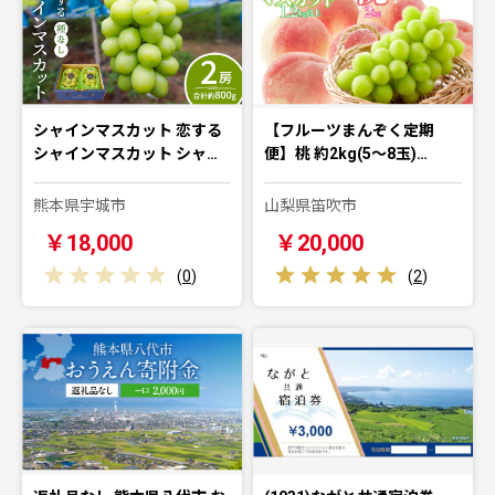
シャインマスカット 恋する
【フルーツまんぞく定期
シャインマスカット シャ…
便】桃 約2kg(5～8玉)…
熊本県宇城市
山梨県笛吹市
￥18,000
￥20,000
(
0
)
(
2
)