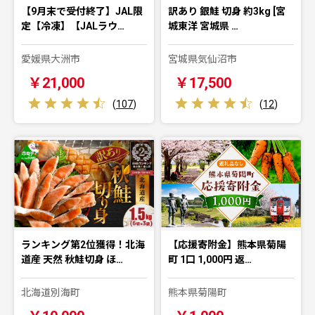
【9月末で受付終了】JAL限
訳あり 銀鮭 切身 約3kg [宮
定【冷凍】【JALラウ…
城東洋 宮城県 …
愛媛県大洲市
宮城県気仙沼市
￥21,000
￥17,500
(
107
)
(
12
)
ランキング第2位獲得！北海
【応援寄附金】熊本県菊陽
道産 天然 秋鮭切身 ほ…
町 1口 1,000円 返…
北海道別海町
熊本県菊陽町