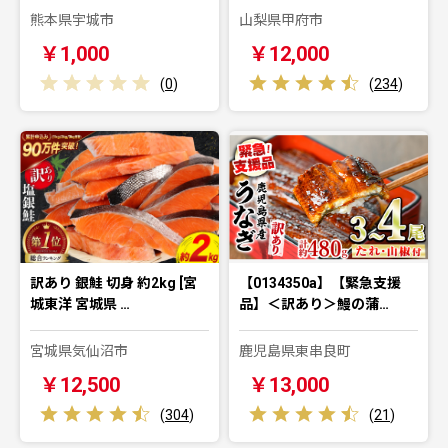
熊本県宇城市
山梨県甲府市
￥1,000
￥12,000
(
0
)
(
234
)
訳あり 銀鮭 切身 約2kg [宮
【0134350a】【緊急支援
城東洋 宮城県 …
品】＜訳あり＞鰻の蒲…
宮城県気仙沼市
鹿児島県東串良町
￥12,500
￥13,000
(
304
)
(
21
)