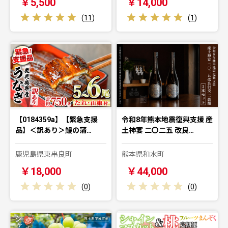
￥5,500
￥14,000
(
11
)
(
1
)
【0184359a】【緊急支援
令和8年熊本地震復興支援 産
品】＜訳あり＞鰻の蒲…
土神宴 二〇二五 改良…
鹿児島県東串良町
熊本県和水町
￥18,000
￥44,000
(
0
)
(
0
)