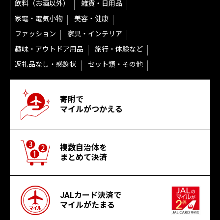
飲料（お酒以外）
雑貨・日用品
家電・電気小物
美容・健康
ファッション
家具・インテリア
趣味・アウトドア用品
旅行・体験など
返礼品なし・感謝状
セット類・その他
寄附で
マイルがつかえる
複数自治体を
まとめて決済
JALカード決済で
マイルがたまる