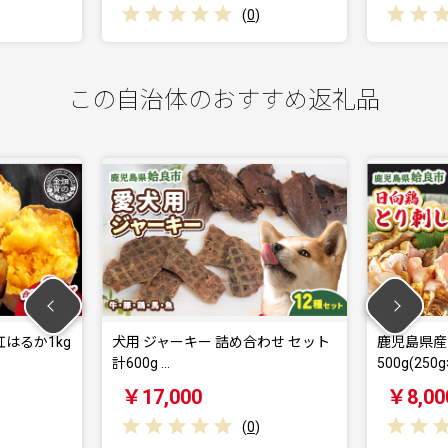
(
0
)
この自治体のおすすめ返礼品
はるか1kg
犬用 ジャーキー 詰め合わせ セット
鹿児島県産 
計600g …
500g(250g
￥17,000
￥8,00
(
0
)