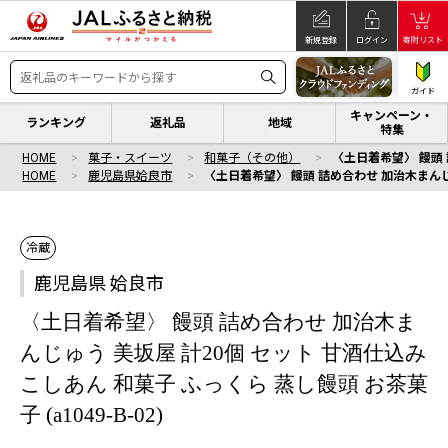
新規登録
ログイン
寄附リスト
ガイド
キャンペーン・
ランキング
返礼品
地域
特集
HOME
菓子・スイーツ
和菓子（その他）
〈土日着希望〉 饅頭 詰
HOME
鹿児島県姶良市
〈土日着希望〉 饅頭 詰め合わせ 加治木まんじゅう
冷蔵
鹿児島県 姶良市
〈土日着希望〉 饅頭 詰め合わせ 加治木ま
んじゅう 美坂屋 計20個 セット 甘酒仕込み
こしあん 和菓子 ふっくら 蒸し饅頭 お茶菓
子 (a1049-B-02)