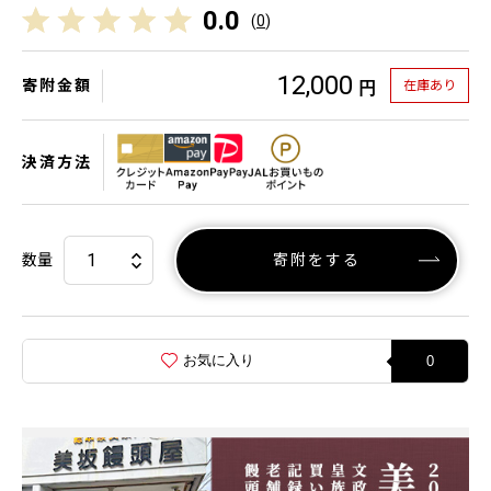
0.0
(
0
)
12,000
寄附金額
在庫あり
円
決済方法
数量
寄附をする
お気に入り
0