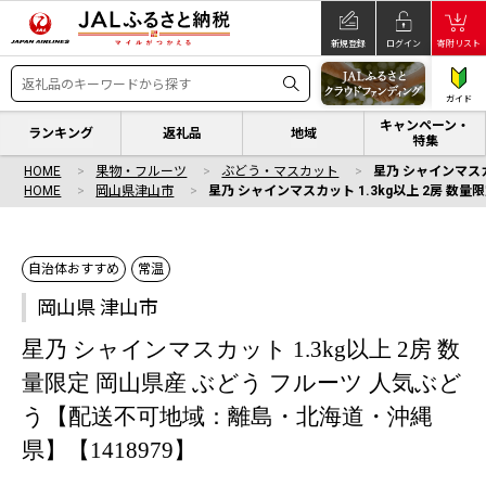
新規登録
ログイン
寄附リスト
ガイド
キャンペーン・
ランキング
返礼品
地域
特集
HOME
果物・フルーツ
ぶどう・マスカット
星乃 シャインマスカ
HOME
岡山県津山市
星乃 シャインマスカット 1.3kg以上 2房 数
自治体おすすめ
常温
岡山県 津山市
星乃 シャインマスカット 1.3kg以上 2房 数
量限定 岡山県産 ぶどう フルーツ 人気ぶど
う【配送不可地域：離島・北海道・沖縄
県】【1418979】