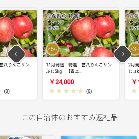
りんごサン
11月発送 特選 甚八りんごサン
2月発送 
ふじ5kg 【青森…
じ３kg 
￥24,000
￥17,0
(
0
)
この自治体のおすすめ返礼品