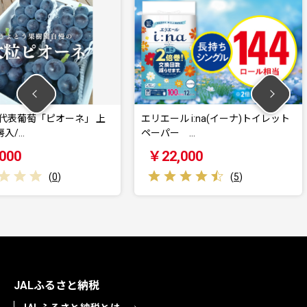
ーネ」 上
エリエール i:na(イーナ)トイレット
エリエール 
ペーパー …
ペーパー…
￥22,000
￥22,0
(
5
)
JALふるさと納税