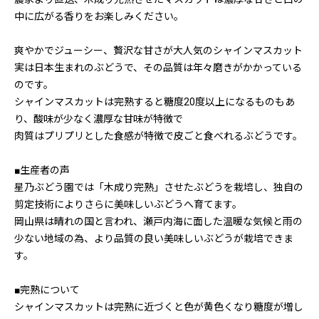
中に広がる香りをお楽しみください。
爽やかでジューシー、贅沢な甘さが大人気のシャインマスカット
実は日本生まれのぶどうで、その品質は年々磨きがかかっている
のです。
シャインマスカットは完熟すると糖度20度以上になるものもあ
り、酸味が少なく濃厚な甘味が特徴で
肉質はプリプリとした食感が特徴で皮ごと食べれるぶどうです。
■生産者の声
星乃ぶどう園では「木成り完熟」させたぶどうを栽培し、独自の
剪定技術によりさらに美味しいぶどうへ育てます。
岡山県は晴れの国と言われ、瀬戸内海に面した温暖な気候と雨の
少ない地域の為、より品質の良い美味しいぶどうが栽培できま
す。
■完熟について
シャインマスカットは完熟に近づくと色が黄色くなり糖度が増し