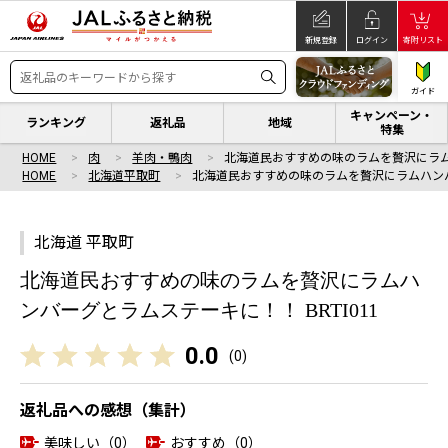
新規登録
ログイン
寄附リスト
ガイド
キャンペーン・
ランキング
返礼品
地域
特集
HOME
肉
羊肉・鴨肉
北海道民おすすめの味のラムを贅沢にラ
HOME
北海道平取町
北海道民おすすめの味のラムを贅沢にラムハン
北海道 平取町
北海道民おすすめの味のラムを贅沢にラムハ
ンバーグとラムステーキに！！ BRTI011
0.0
(
0
)
返礼品への感想（集計）
美味しい（0）
おすすめ（0）