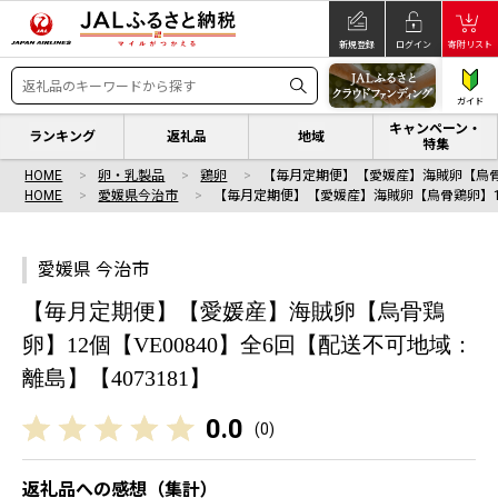
新規登録
ログイン
寄附リスト
ガイド
キャンペーン・
ランキング
返礼品
地域
特集
HOME
卵・乳製品
鶏卵
【毎月定期便】【愛媛産】海賊卵【烏骨
HOME
愛媛県今治市
【毎月定期便】【愛媛産】海賊卵【烏骨鶏卵】1
愛媛県 今治市
【毎月定期便】【愛媛産】海賊卵【烏骨鶏
卵】12個【VE00840】全6回【配送不可地域：
離島】【4073181】
0.0
(
0
)
返礼品への感想（集計）