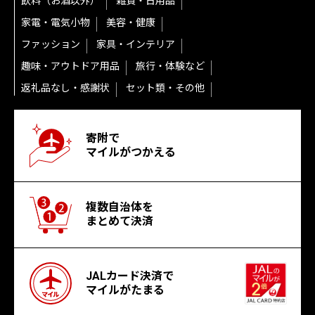
飲料（お酒以外）
雑貨・日用品
家電・電気小物
美容・健康
ファッション
家具・インテリア
趣味・アウトドア用品
旅行・体験など
返礼品なし・感謝状
セット類・その他
寄附で
マイルがつかえる
複数自治体を
まとめて決済
JALカード決済で
マイルがたまる