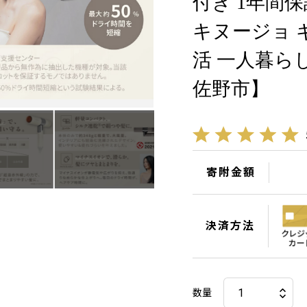
付き 1年間
キヌージョ 
活 一人暮らし
佐野市】
寄附金額
決済方法
数量