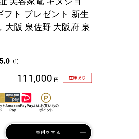
保証 美容家電 キヌジョ
ギフト プレゼント 新生
 大阪 泉佐野 大阪府 泉
5.0
(
1
)
111,000
在庫あり
円
寄附をする