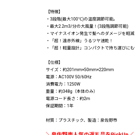
【特徴】
・3段階(最大100℃)の温度調節可能。
・最大2.2m3/分の大風量！(3段階調節可能)
・マイナスイオン発生で髪へのダメージを軽減
・「超！遠赤外線」うるツヤ速乾！
・「超！軽量設計」コンパクトで持ち運びにも
【仕様】
サイズ：約201mm×50mm×220mm
電源：AC100V 50/60Hz
消費電力：1250W
重量：約348g（本体のみ）
電源コード長さ：約2m
保証期間：1年
材質：プラスチック、製造：泉佐野市
＼泉佐野市人気の返礼品をPickUp／