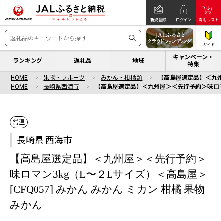
新規登録
ログイン
寄附リスト
ガイド
キャンペーン・
ランキング
返礼品
地域
特集
HOME
果物・フルーツ
みかん・柑橘類
【高島屋選定品】＜九州屋
HOME
長崎県西海市
【高島屋選定品】＜九州屋＞＜先行予約＞味ロマン3k
常温
長崎県 西海市
【高島屋選定品】＜九州屋＞＜先行予約＞
味ロマン3kg（L〜２Lサイズ）＜高島屋＞
[CFQ057] みかん みかん ミカン 柑橘 果物
みかん