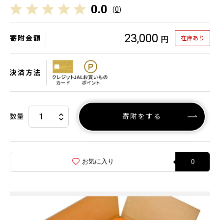
0.0
(
0
)
23,000
寄附金額
在庫あり
円
決済方法
数量
寄附をする
お気に入り
0