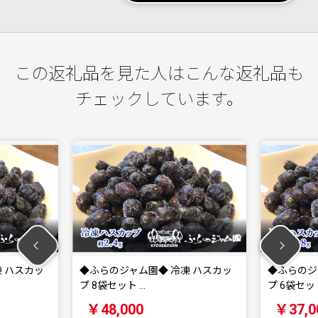
この返礼品を見た人はこんな返礼品も
チェックしています。
らのジャム園◆ 冷凍 ハスカッ
◆ふらのジャム園◆ 冷凍 ハスカッ
袋セット …
プ 6袋セット …
8,000
￥37,000