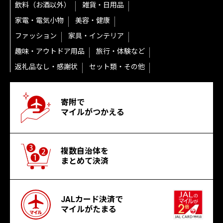
飲料（お酒以外）
雑貨・日用品
家電・電気小物
美容・健康
ファッション
家具・インテリア
趣味・アウトドア用品
旅行・体験など
返礼品なし・感謝状
セット類・その他
寄附で
マイルがつかえる
複数自治体を
まとめて決済
JALカード決済で
マイルがたまる