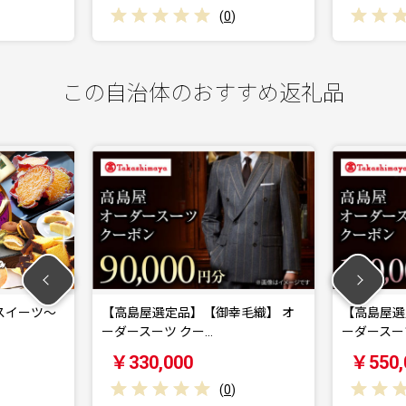
(
0
)
(
0
)
この自治体のおすすめ返礼品
ーツ〜
【高島屋選定品】【御幸毛織】 オ
【高島屋選定品】
ーダースーツ クー…
ーダースーツ ク
￥330,000
￥550,000
(
0
)