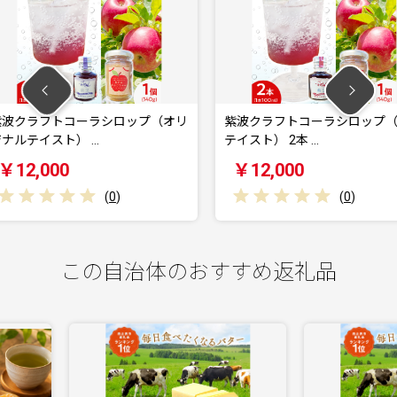
シロップ（オリ
紫波クラフトコーラシロップ（黄昏
紫波クラ
テイスト） 2本 …
まりテイス
￥12,000
￥12,
0
)
(
0
)
この自治体のおすすめ返礼品