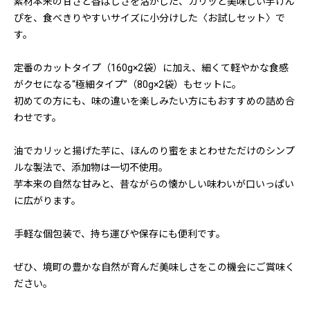
素材本来の甘さと香ばしさを活かした、カリッと美味しい芋けん
ぴを、食べきりやすいサイズに小分けした〈お試しセット〉で
す。
定番のカットタイプ（160g×2袋）に加え、細くて軽やかな食感
がクセになる“極細タイプ”（80g×2袋）もセットに。
初めての方にも、味の違いを楽しみたい方にもおすすめの詰め合
わせです。
油でカリッと揚げた芋に、ほんのり蜜をまとわせただけのシンプ
ルな製法で、添加物は一切不使用。
芋本来の自然な甘みと、昔ながらの懐かしい味わいが口いっぱい
に広がります。
手軽な個包装で、持ち運びや保存にも便利です。
ぜひ、境町の豊かな自然が育んだ美味しさをこの機会にご賞味く
ださい。