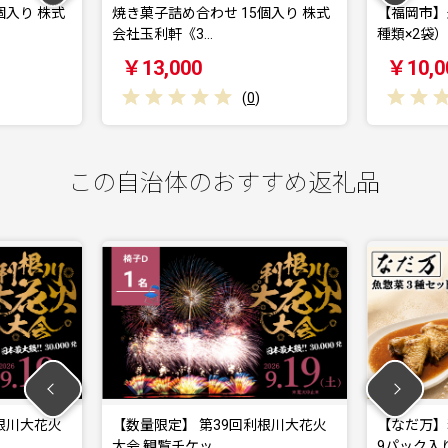
合わせ 15個入り 株式
【福岡市】米粉の焼菓子セット（3
《3…
種類×2袋）
00
￥10,000
(
0
)
(
0
)
この自治体のおすすめ返礼品
【数量限定】 第39回利根川大花火
【なだ万】料亭の魚惣菜3種
大会 観覧チケッ…
9パック入り 魚…