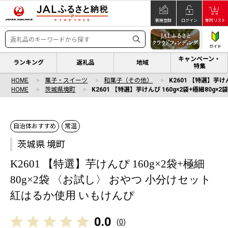
新規登録
ログイン
寄附リスト
ガイド
キャンペーン・
ランキング
返礼品
地域
特集
HOME
菓子・スイーツ
和菓子（その他）
K2601 【特選】芋け
HOME
茨城県境町
K2601 【特選】芋けんぴ 160g×2袋+極細80
自治体おすすめ
常温
茨城県 境町
K2601 【特選】芋けんぴ 160g×2袋+極細
80g×2袋 〈お試し〉 おやつ 小分けセット
紅はるか使用 いもけんぴ
0.0
(
0
)