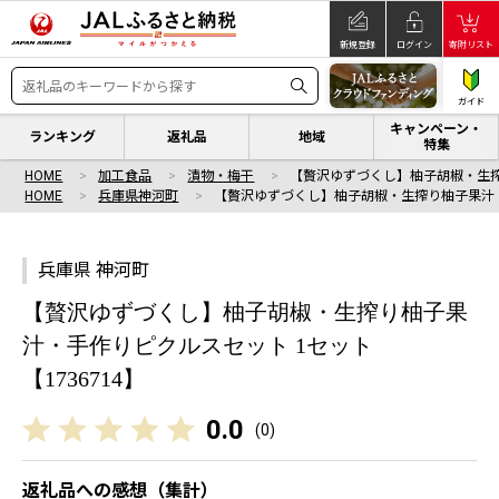
新規登録
ログイン
寄附リスト
ガイド
キャンペーン・
ランキング
返礼品
地域
特集
HOME
加工食品
漬物・梅干
【贅沢ゆずづくし】柚子胡椒・生
HOME
兵庫県神河町
【贅沢ゆずづくし】柚子胡椒・生搾り柚子果汁
兵庫県 神河町
【贅沢ゆずづくし】柚子胡椒・生搾り柚子果
汁・手作りピクルスセット 1セット
【1736714】
0.0
(
0
)
返礼品への感想（集計）