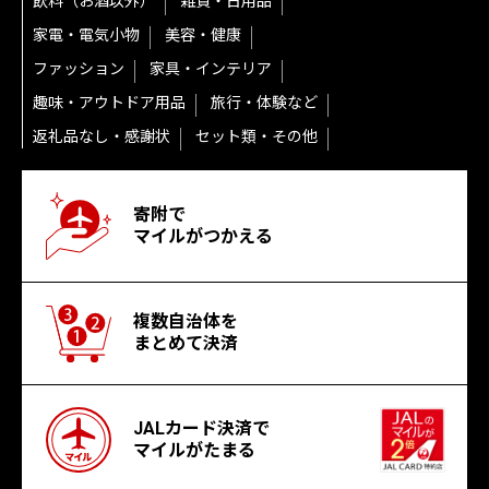
飲料（お酒以外）
雑貨・日用品
家電・電気小物
美容・健康
ファッション
家具・インテリア
趣味・アウトドア用品
旅行・体験など
返礼品なし・感謝状
セット類・その他
寄附で
マイルがつかえる
複数自治体を
まとめて決済
JALカード決済で
マイルがたまる