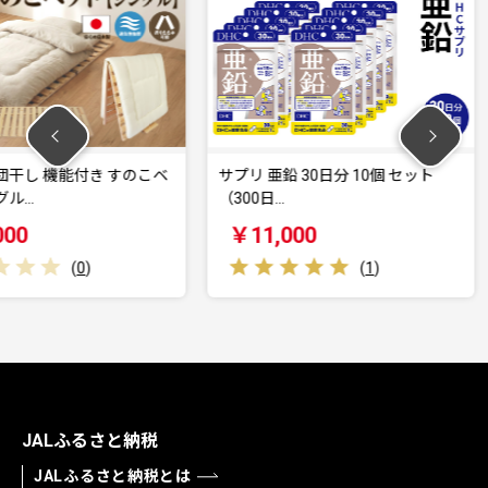
き すのこベ
サプリ 亜鉛 30日分 10個 セット
サプリ 大
（300日…
ル 30日分 
￥11,000
￥33,
(
1
)
JALふるさと納税
JALふるさと納税とは