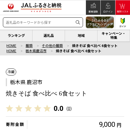
新規登録
ログイン
寄附リスト
ガイド
キャンペーン・
ランキング
返礼品
地域
特集
HOME
麺類
その他の麺類
焼きそば 食べ比べ 6食セット
HOME
栃木県鹿沼市
焼きそば 食べ比べ 6食セット
冷蔵
栃木県 鹿沼市
焼きそば 食べ比べ 6食セット
0.0
(
0
)
9,000
寄附金額
円