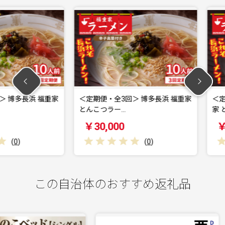
長浜 福重家
＜定期便・全3回＞ 博多長浜 福重家
＜定期便・
とんこつラー…
家 とんこ
￥30,000
￥120,
(
0
)
この自治体のおすすめ返礼品