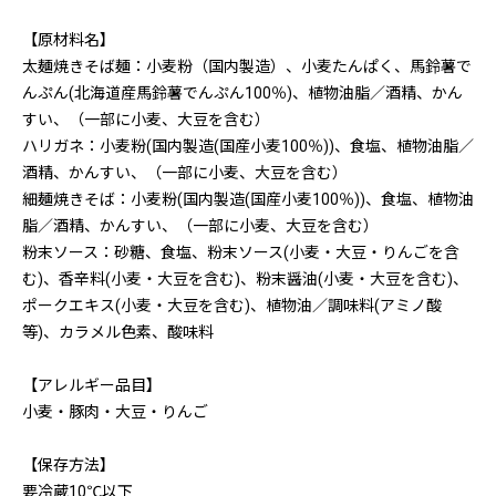
【原材料名】
太麺焼きそば麺：小麦粉（国内製造）、小麦たんぱく、馬鈴薯で
んぷん(北海道産馬鈴薯でんぷん100％)、植物油脂／酒精、かん
すい、（一部に小麦、大豆を含む）
ハリガネ：小麦粉(国内製造(国産小麦100％))、食塩、植物油脂／
酒精、かんすい、（一部に小麦、大豆を含む）
細麺焼きそば：小麦粉(国内製造(国産小麦100％))、食塩、植物油
脂／酒精、かんすい、（一部に小麦、大豆を含む）
粉末ソース：砂糖、食塩、粉末ソース(小麦・大豆・りんごを含
む)、香辛料(小麦・大豆を含む)、粉末醤油(小麦・大豆を含む)、
ポークエキス(小麦・大豆を含む)、植物油／調味料(アミノ酸
等)、カラメル色素、酸味料
【アレルギー品目】
小麦・豚肉・大豆・りんご
【保存方法】
要冷蔵10℃以下