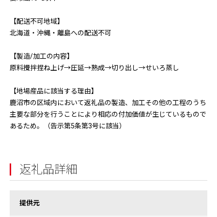
【配送不可地域】
北海道・沖縄・離島への配送不可
【製造/加工の内容】
原料攪拌捏ね上げ→圧延→熟成→切り出し→せいろ蒸し
【地場産品に該当する理由】
鹿沼市の区域内において返礼品の製造、加工その他の工程のうち
主要な部分を行うことにより相応の付加価値が生じているもので
あるため。（告示第5条第3号に該当）
返礼品詳細
提供元