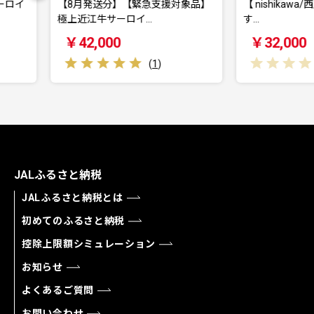
急支援対象品】
【 nishikawa/西川 】New 医師がす
【 ni
…
す…
す…
￥32,000
￥3
(
1
)
(
0
)
JALふるさと納税
JALふるさと納税とは
初めてのふるさと納税
控除上限額シミュレーション
お知らせ
よくあるご質問
お問い合わせ