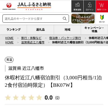
新規登録
ログイン
寄附リスト
ガイド
キャンペーン・
ランキング
返礼品
地域
特集
HOME
旅行・体験など
宿泊券・パッケージ旅行
休暇村近江八幡
HOME
滋賀県近江八幡市
休暇村近江八幡宿泊割引（3,000円相当/1
常温
滋賀県 近江八幡市
休暇村近江八幡宿泊割引（3,000円相当/1泊
2食付宿泊時限定）【BK07W】
0.0
(
0
)