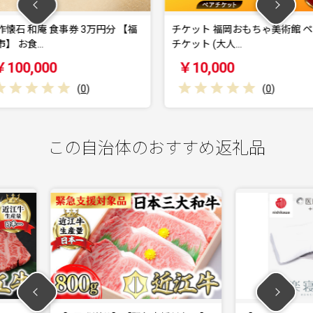
3万円分 【福
チケット 福岡おもちゃ美術館 ペア
青森カン
チケット (大人…
券 30,00
￥10,000
￥100
)
(
0
)
この自治体のおすすめ返礼品