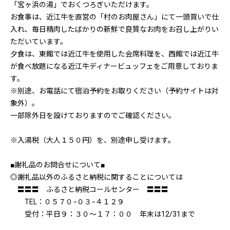
「宮ヶ浜の湯」でおくつろぎいただけます。
お食事は、近江牛を直営の「村のお肉屋さん」にて一頭買いで仕
入れ、毎日精肉したばかりの新鮮で良質なお肉をお召し上がりい
ただいています。
夕食は、東館では近江牛を使用した会席料理を、西館では近江牛
が食べ放題になる近江牛ディナービュッフェをご用意しておりま
す。
※別途、お電話にて宿泊予約をお取りください（予約サイトは対
象外）。
一部除外日を設けておりますのでご確認ください。
※入湯税（大人１５０円）を、別途申し受けます。
■謝礼品のお問合せについて■
◎謝礼品以外のふるさと納税に関することについては
〓〓〓 ふるさと納税コールセンター 〓〓〓
TEL：０５７０−０３−４１２９
受付：平日９：３０～１７：００ 年末は12/31まで