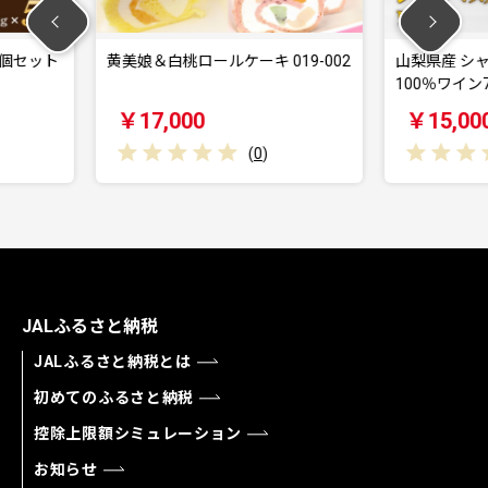
ルケーキ 019-002
山梨県産 シャインマスカット
ふ
100％ワイン750…
券
￥15,000
(
0
)
(
0
)
JALふるさと納税
JALふるさと納税とは
初めてのふるさと納税
控除上限額シミュレーション
お知らせ