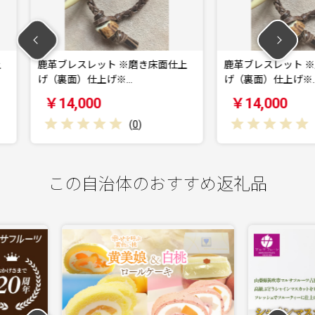
 ※磨き床面仕上
鹿革ブレスレット ※磨き床面仕上
鹿革
※…
げ（裏面）仕上げ※…
仕上
￥14,000
￥1
(
0
)
(
0
)
この自治体のおすすめ返礼品