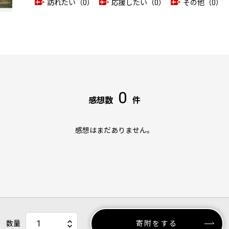
訪れたい（0）
応援したい（0）
その他（0）
0
感想数
件
感想はまだありません。
数量
寄附をする