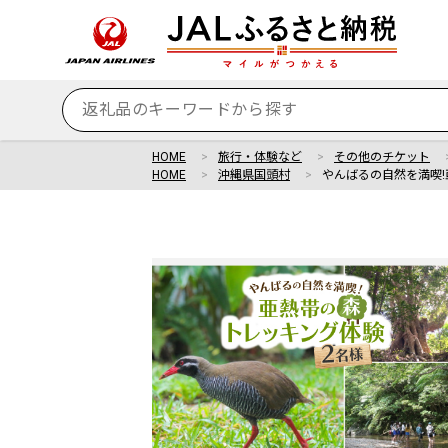
HOME
旅行・体験など
その他のチケット
HOME
沖縄県国頭村
やんばるの自然を満喫!