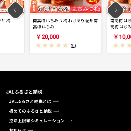
高梅 はちみつ 梅 わけあり 紀州南
南高梅 はちみつ 梅 わけあり 
梅 はちみ…
高梅 はちみ…
￥20,000
￥10,000
(
0
)
(
0
)
JALふるさと納税
JALふるさと納税とは
初めてのふるさと納税
控除上限額シミュレーション
お知らせ