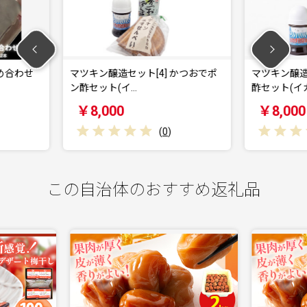
ット[4] かつおでポ
マツキン醸造セット[3] かぼすポン
…
酢セット(イカ…
￥8,000
(
0
)
(
0
)
この自治体のおすすめ返礼品