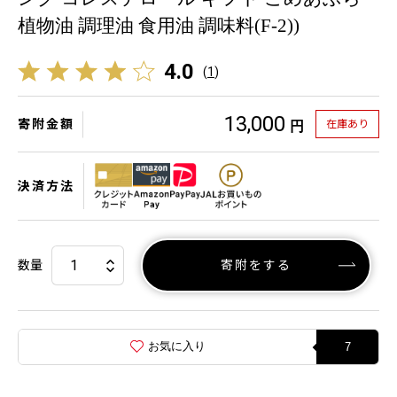
植物油 調理油 食用油 調味料(F-2))
4.0
(
1
)
13,000
寄附金額
在庫あり
円
決済方法
数量
寄附をする
お気に入り
7