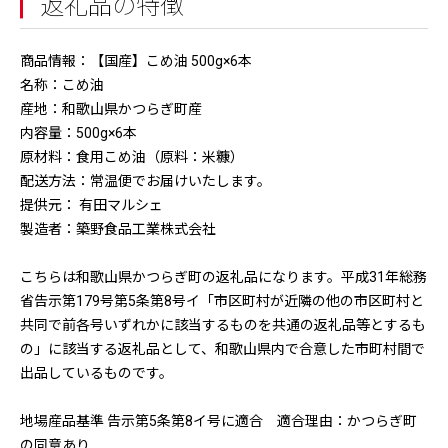
返礼品の特徴
商品情報：【国産】こめ油 500g×6本
名称：こめ油
産地：和歌山県かつらぎ町産
内容量：500g×6本
原材料：食用こめ油（原料：米糠）
配送方法：常温便でお届けいたします。
提供元： 有田マルシェ
製造者：築野食品工業株式会社
こちらは和歌山県かつらぎ町の返礼品になります。平成31年総務
省告示第179号第5条第8号イ「市区町村が近隣の他の市区町村と
共同で前各号いずれかに該当するものを共通の返礼品等とするも
の」に該当する返礼品として、和歌山県内で合意した市町村間で
出品しているものです。
地場産品基準 告示第5条第8イ号に適合 適合理由：かつらぎ町
の同意あり