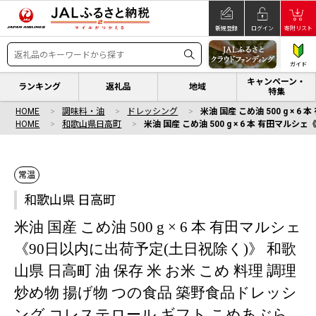
新規登録
ログイン
寄附リスト
ガイド
キャンペーン・
ランキング
返礼品
地域
特集
HOME
調味料・油
ドレッシング
米油 国産 こめ油 500 g ×
HOME
和歌山県日高町
米油 国産 こめ油 500 g × 6 本 有田マ
常温
和歌山県 日高町
米油 国産 こめ油 500 g × 6 本 有田マルシェ
《90日以内に出荷予定(土日祝除く)》 和歌
山県 日高町 油 保存 米 お米 こめ 料理 調理
炒め物 揚げ物 つの食品 築野食品ドレッシ
ング コレステロール ギフト こめあぶら