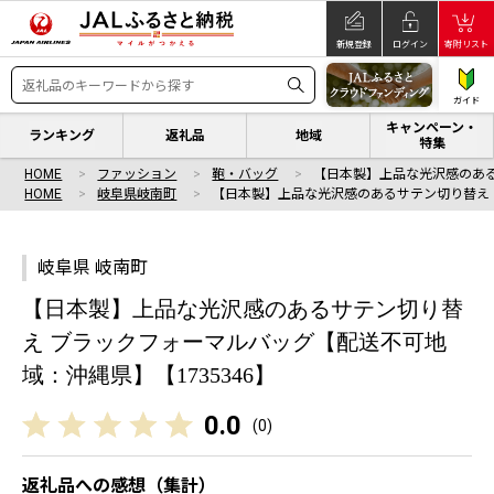
新規登録
ログイン
寄附リスト
ガイド
キャンペーン・
ランキング
返礼品
地域
特集
HOME
ファッション
鞄・バッグ
【日本製】上品な光沢感のある
HOME
岐阜県岐南町
【日本製】上品な光沢感のあるサテン切り替え 
岐阜県 岐南町
【日本製】上品な光沢感のあるサテン切り替
え ブラックフォーマルバッグ【配送不可地
域：沖縄県】【1735346】
0.0
(
0
)
返礼品への感想（集計）