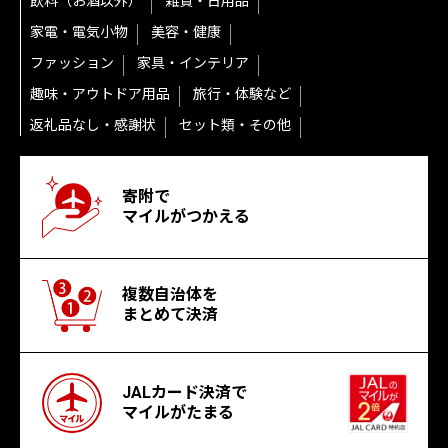
飲料（お酒以外）
雑貨・日用品
家電・電気小物
美容・健康
ファッション
家具・インテリア
趣味・アウトドア用品
旅行・体験など
返礼品なし・感謝状
セット類・その他
寄附で
マイルがつかえる
複数自治体を
まとめて決済
JALカード決済で
マイルがたまる