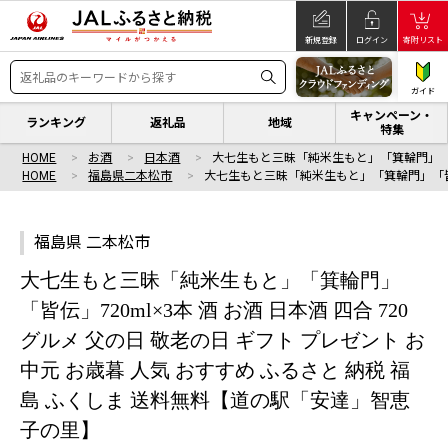
新規登録
ログイン
寄附リスト
ガイド
キャンペーン・
ランキング
返礼品
地域
特集
HOME
お酒
日本酒
大七生もと三昧「純米生もと」「箕輪門」「
HOME
福島県二本松市
大七生もと三昧「純米生もと」「箕輪門」「皆
福島県 二本松市
大七生もと三昧「純米生もと」「箕輪門」
「皆伝」720ml×3本 酒 お酒 日本酒 四合 720
グルメ 父の日 敬老の日 ギフト プレゼント お
中元 お歳暮 人気 おすすめ ふるさと 納税 福
島 ふくしま 送料無料【道の駅「安達」智恵
子の里】