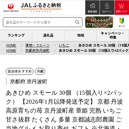
新規登録
ログイン
寄附リスト
ガイド
キャンペーン・
ランキング
返礼品
地域
特集
HOME
果物・フルーツ
いちご
あきひめ スモール 30個 （15
HOME
京都府京丹波町
あきひめ スモール 30個 （15個入り×2パ
自治体おすすめ
冷蔵
京都府 京丹波町
あきひめ スモール 30個 （15個入り×2パッ
ク） 【2026年1月以降発送予定】 京都 丹波
高原育ちの苺 京丹波町産 章姫 完熟 いちご
甘さ抜群 たくさん 多量 京都誠志郎農園 ご
当地グルメ お取り寄せ ギフト ※北海道・