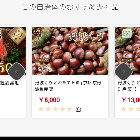
この自治体のおすすめ返礼品
謹製 黒毛
丹波くり とれたて 500g 京都 京丹
丹波くり と
波町産 栗…
町産 栗【…
￥8,000
￥13,0
(
0
)