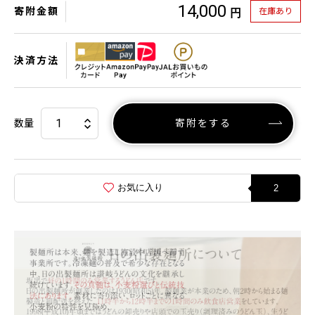
14,000
寄附金額
在庫あり
円
決済方法
数量
寄附をする
お気に入り
2