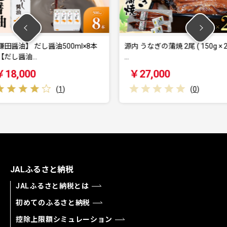
00ml×8本
源内 うなぎの蒲焼 2尾 ( 150g × 2尾
柿茶ペット
…
￥27,000
￥28,
1
)
(
0
)
JALふるさと納税
JALふるさと納税とは
初めてのふるさと納税
控除上限額シミュレーション