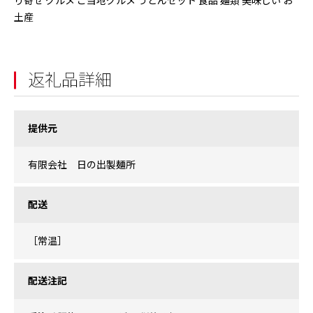
り寄せ グルメ ご当地グルメ うどんセット 食品 麺類 美味しい お
土産
返礼品詳細
提供元
有限会社 日の出製麺所
配送
［常温］
配送注記