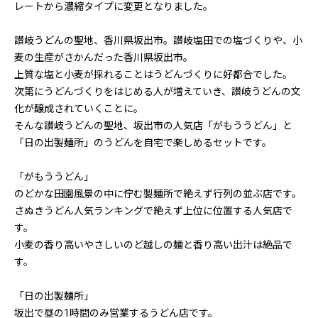
レートから濃縮タイプに変更となりました。
讃岐うどんの聖地、香川県坂出市。讃岐塩田での塩づくりや、小
麦の生産がさかんだった香川県坂出市。
上質な塩と小麦が採れることはうどんづくりに好都合でした。
次第にうどんづくりをはじめる人が増えていき、讃岐うどんの文
化が醸成されていくことに。
そんな讃岐うどんの聖地、坂出市の人気店「がもううどん」と
「日の出製麺所」のうどんを自宅で楽しめるセットです。
「がもううどん」
のどかな田園風景の中に佇む製麺所で絶えず行列の並ぶ店です。
さぬきうどん人気ランキングで絶えず上位に位置する人気店で
す。
小麦の香り高いやさしいのど越しの麺と香り高い出汁は絶品で
す。
「日の出製麺所」
坂出で昼の1時間のみ営業するうどん店です。