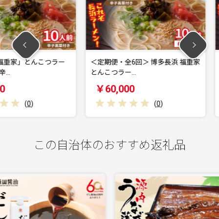
んこつラー
＜定期便・全6回＞ 博多長浜 福重家
＜定期便・
とんこつラー…
とんこつラ
￥60,000
￥30,0
(
0
)
この自治体のおすすめ返礼品