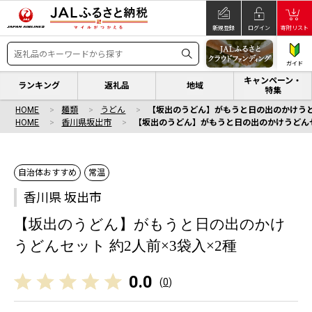
新規登録
ログイン
寄附リスト
ガイド
キャンペーン・
ランキング
返礼品
地域
特集
HOME
麺類
うどん
【坂出のうどん】がもうと日の出のかけうどん
HOME
香川県坂出市
【坂出のうどん】がもうと日の出のかけうどんセッ
自治体おすすめ
常温
香川県 坂出市
【坂出のうどん】がもうと日の出のかけ
うどんセット 約2人前×3袋入×2種
0.0
(
0
)