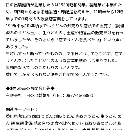
日の出製麺所が創業したのは1930(昭和5)年。製麺業が本業のた
め、朝2時から始まる麺製造と卸配送を終えた、11時半から12時
半までの1時間のみ飲食店営業をしています。
1998(平成10)年頃まではうどんの卸売りや店頭での玉売り（調理
済みのうどん玉）、生うどんの手土産や贈答品の販売だけを行っ
ていましたが、その頃から「店でうどんを食べたい」という声が
ありました。
当時はずっと断っていたものの、ある日どうしても断れず、店で
うどんを出したことが今のような営業形態のはじまりでした。
製麺所ならではのこだわりのうどんです。
香川でしか食べられない味をご自宅で楽しんでください。
◆お礼の品のお問合せ先◆
有限会社 日の出製麺所（TEL：0877-46-3882）
関連キーワード：
香川県 坂出市 四国 うどん 讃岐うどん さぬきうどん 生うどん め
ん 麺 生麺 常温 詰め合わせ 食べ比べセット お取り寄せグルメ 取