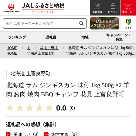
新規登録
ログイン
寄附リスト
ガイド
キャンペーン・
ランキング
返礼品
地域
特集
HOME
肉
羊肉・鴨肉
北海道 ラム ジンギスカン 味付 1kg 500g
HOME
北海道上富良野町
北海道 ラム ジンギスカン 味付 1kg 500g…
北海道 上富良野町
北海道 ラム ジンギスカン 味付 1kg 500g ×2 羊
肉 お肉 焼肉 BBQ キャンプ 花見 上富良野町
0.0
(
0
)
返礼品への感想（集計）
美味しい（0）
おすすめ（0）