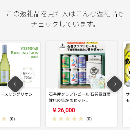
この返礼品を見た人はこんな返礼品も
チェックしています。
ングリオン
石巻産クラフトビール 石巻粟野蒲
サッポロ 
鉾店の笹かまセット…
モンサワー
￥26,000
￥173,
(
0
)