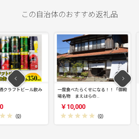
この自治体のおすすめ返礼品
トビール飲み
一度食べたらくせになる！！「御殿
ランコム 
場名物 まえはらの…
30mL｜ロ
￥10,000
￥28,
)
(
0
)