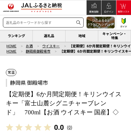
新規登録
ログイン
寄附リスト
ガイド
キャンペーン・
ランキング
返礼品
地域
特集
HOME
お酒
ウイスキー
【定期便】6か月間定期便！キリンウイ
HOME
静岡県御殿場市
【定期便】6か月間定期便！キリンウイスキー
常温
静岡県 御殿場市
【定期便】6か月間定期便！キリンウイス
キー「富士山麓シグニチャーブレン
ド」 700ml【お酒 ウイスキー 国産】◇
0.0
(
0
)