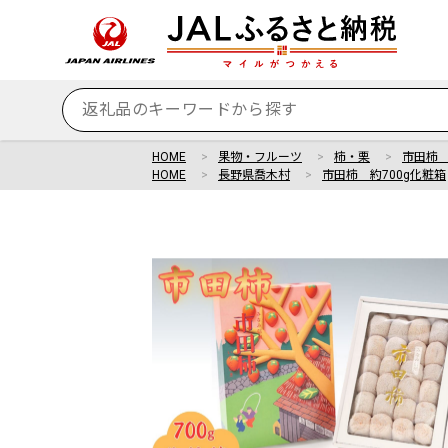
HOME
果物・フルーツ
柿・栗
市田柿 
HOME
長野県喬木村
市田柿 約700g化粧箱