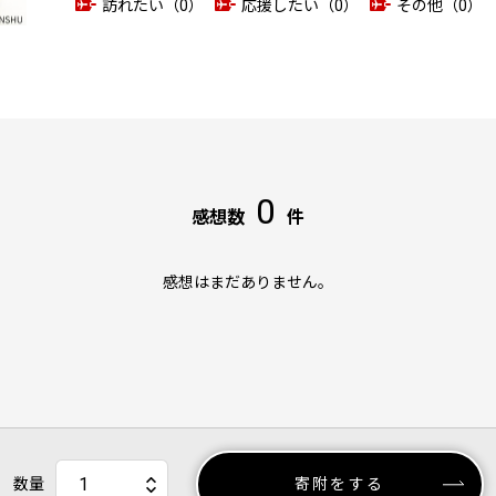
訪れたい（0）
応援したい（0）
その他（0）
0
感想数
件
感想はまだありません。
数量
寄附をする