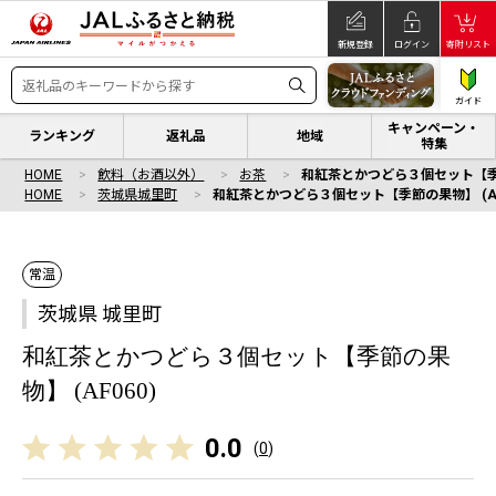
新規登録
ログイン
寄附リスト
ガイド
キャンペーン・
ランキング
返礼品
地域
特集
HOME
飲料（お酒以外）
お茶
和紅茶とかつどら３個セット【季節の
HOME
茨城県城里町
和紅茶とかつどら３個セット【季節の果物】 (AF
常温
茨城県 城里町
和紅茶とかつどら３個セット【季節の果
物】 (AF060)
0.0
(
0
)