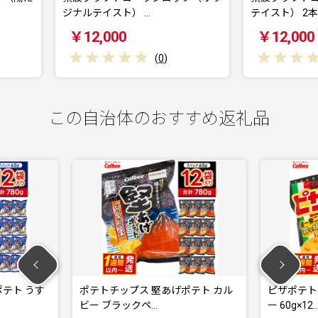
 …
テイスト） 2本 …
ま
￥12,000
(
0
)
(
0
)
この自治体のおすすめ返礼品
トチップス 堅あげポテト カル
ピザポテト ポテトチップス カルビ
 ブラックペ…
ー 60g×12…