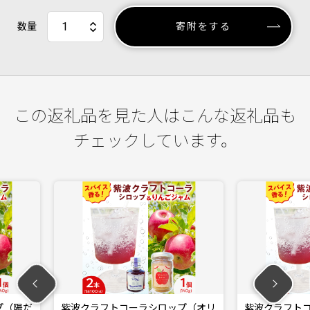
数量
寄附をする
この返礼品を見た人はこんな返礼品も
チェックしています。
ーラシロップ（オリ
紫波クラフトコーラシロップ（黄昏
紫