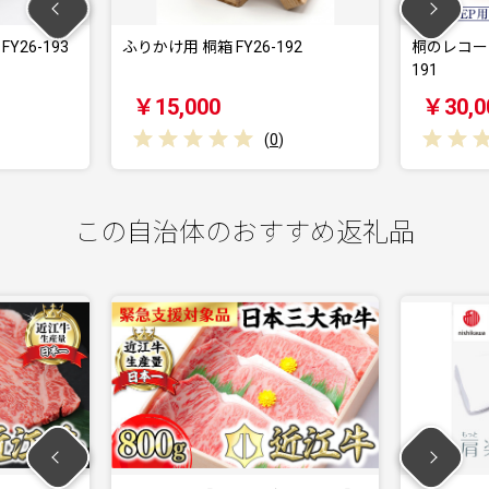
桐箱 FY26-192
桐のレコードボックス(EP用) FY26-
191
000
￥30,000
(
0
)
(
0
)
この自治体のおすすめ返礼品