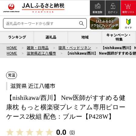
新規登録
ログイン
寄附リスト
ガイド
キャンペーン・
ランキング
返礼品
地域
特集
HOME
雑貨・日用品
寝具・ベッドリネン
【nishikawa/
HOME
滋賀県近江八幡市
【nishikawa/西川】 New医師がす
常温
滋賀県 近江八幡市
【nishikawa/西川】 New医師がすすめる健
康枕 もっと横楽寝プレミアム専用ピロー
ケース2枚組 配色：ブルー【P428W】
0.0
(
0
)