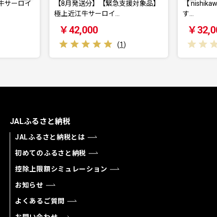
【8月発送分】【緊急支援対象品】
【 nishikawa/西川 】Ne
極上近江牛サーロイ…
す…
￥42,000
￥32,000
(
1
)
(
0
)
JALふるさと納税
JALふるさと納税とは
初めてのふるさと納税
控除上限額シミュレーション
お知らせ
よくあるご質問
お問い合わせ