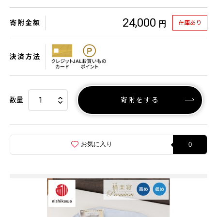
24,000
寄附金額
在庫あり
円
決済方法
数量
寄附をする
お気に入り
0