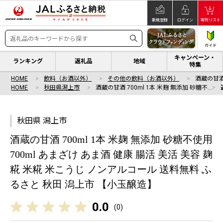
新規登録
ログイン
寄附リスト
ガイド
キャンペーン・
ランキング
返礼品
地域
特集
HOME
飲料（お酒以外）
その他の飲料（お酒以外）
酒蔵の甘酒 
HOME
秋田県潟上市
酒蔵の甘酒 700ml 1本 米麹 無添加 砂糖不…
秋田県 潟上市
酒蔵の甘酒 700ml 1本 米麹 無添加 砂糖不使用
700ml あまざけ あま酒 健康 腸活 美活 美容 麹
糀 米糀 米こうじ ノンアルコール 送料無料 ふ
るさと 秋田 潟上市 【小玉醸造】
0.0
(
0
)