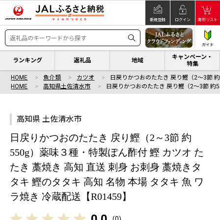
新規登録
ログイン
寄附リスト
ガイド
キャンペーン・
ランキング
返礼品
地域
特集
HOME
魚介類
カツオ
日戻りかつおのたたき 戻り鰹（2～3節 約5
HOME
高知県土佐清水市
日戻りかつおのたたき 戻り鰹（2～3節 約55
高知県 土佐清水市
日戻りかつおのたたき 戻り鰹（2～3節 約
550g）薬味３種・特製ぽん酢付 鰹 カツオ た
たき 藁焼き 高知 直送 刺身 お刺身 藁焼きタ
タキ 鰹のタタキ 高知 名物 本場 タタキ 魚 ワ
ラ焼き 冷蔵配送【R01459】
0.0
(
0
)