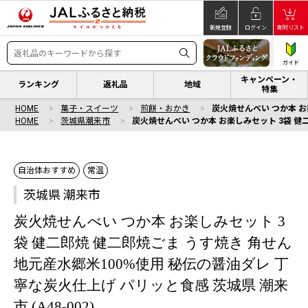
新規登録
ログイン
寄附リスト
ガイド
キャンペーン・
ランキング
返礼品
地域
特集
HOME
菓子・スイーツ
煎餅・おかき
炭火焼せんべい つか本 お
HOME
茨城県潮来市
炭火焼せんべい つか本 お楽しみセット 3袋 健二
自治体おすすめ
常温
茨城県 潮来市
炭火焼せんべい つか本 お楽しみセット 3
袋 健二郎焼 健二郎焼ごま うす焼き 角せん
地元産水郷米100%使用 秘伝の醤油ダレ 丁
寧な炭火仕上げ パリッと食感 茨城県 潮来
市 (A48-002)