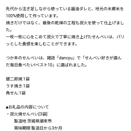
先代から注ぎ足しながら使っている醤油ダレと、地元の水郷米を
100%使用して作っています。
焼きだけではなく、最後の乾燥の工程も炭火を使って仕上げまし
た。
一枚一枚に心をこめて炭火で丁寧に焼き上げたせんべいは、パリ
ッとした食感を楽しむことができます。
つか本のせんべいは、雑誌「dancyu」で「せんべい好きが選ん
だ毎日食べたい!ベスト10」に選ばれました。
健二郎焼:1袋
うす焼き:1袋
角せん:1袋
■お礼品の内容について
・炭火焼せんべい[3袋]
製造地:茨城県潮来市
賞味期限:製造日から3か月