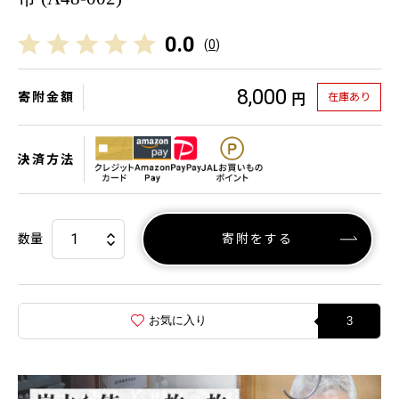
0.0
(
0
)
8,000
寄附金額
在庫あり
円
決済方法
数量
寄附をする
お気に入り
3