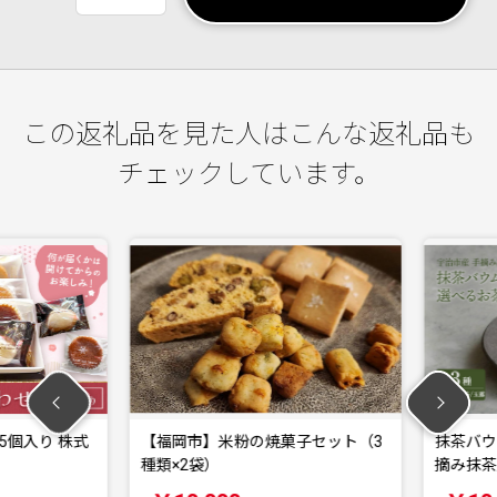
この返礼品を見た人はこんな返礼品も
チェックしています。
個入り 株式
【福岡市】米粉の焼菓子セット（3
抹茶バウム
種類×2袋）
摘み抹茶入