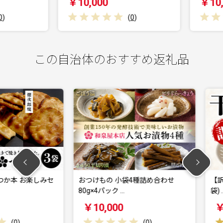
￥10,000
￥10,0
(
0
)
この自治体のおすすめ返礼品
お楽しみセ
おつけもの 小袋4種詰め合わせ
【訳あり】 干
80g×4パック …
袋) …
￥10,000
￥7,00
(
0
)