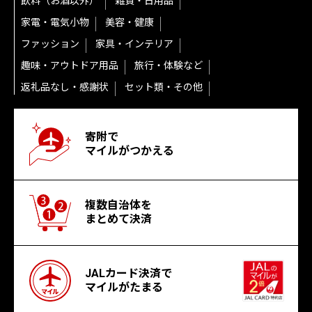
飲料（お酒以外）
雑貨・日用品
家電・電気小物
美容・健康
ファッション
家具・インテリア
趣味・アウトドア用品
旅行・体験など
返礼品なし・感謝状
セット類・その他
寄附で
マイルがつかえる
複数自治体を
まとめて決済
JALカード決済で
マイルがたまる