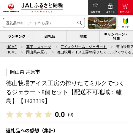
新規登録
ログイン
寄附リスト
ガイド
キャンペーン・
ランキング
返礼品
地域
特集
HOME
菓子・スイーツ
アイスクリーム・ジェラート
徳山牧場
HOME
岡山県井原市
徳山牧場アイス工房の搾りたてミルクでつくる
岡山県 井原市
徳山牧場アイス工房の搾りたてミルクでつく
るジェラート8個セット【配送不可地域：離
島】【1423319】
0.0
(
0
)
返礼品への感想（集計）