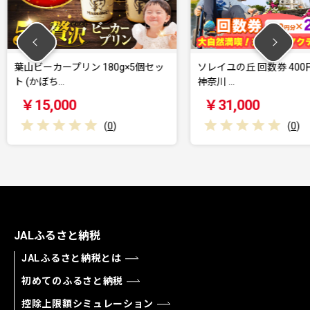
0g×5個セッ
ソレイユの丘 回数券 400円分×22枚
シティマ
神奈川 …
リーナ 
￥31,000
￥1,2
0
)
(
0
)
JALふるさと納税
JALふるさと納税とは
初めてのふるさと納税
控除上限額シミュレーション