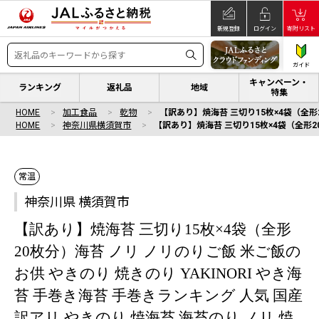
新規登録
ログイン
寄附リスト
ガイド
キャンペーン・
ランキング
返礼品
地域
特集
HOME
加工食品
乾物
【訳あり】焼海苔 三切り15枚×4袋（全形20
HOME
神奈川県横須賀市
【訳あり】焼海苔 三切り15枚×4袋（全形20
常温
神奈川県 横須賀市
【訳あり】焼海苔 三切り15枚×4袋（全形
20枚分）海苔 ノリ ノリのりご飯 米ご飯の
お供 やきのり 焼きのり YAKINORI やき海
苔 手巻き海苔 手巻きランキング 人気 国産
訳アリ やきのり 焼海苔 海苔のり ノリ 焼