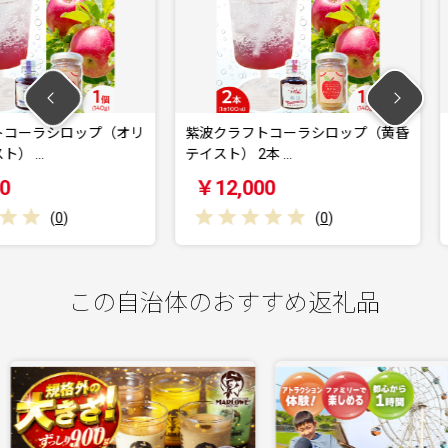
ロップ（オリ
紫波クラフトコーラシロップ（黄昏
紫波クラ
テイスト） 2本 …
まりテイスト
￥12,000
￥12,0
(
0
)
この自治体のおすすめ返礼品