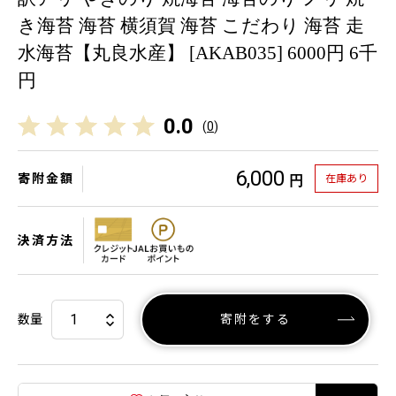
き海苔 海苔 横須賀 海苔 こだわり 海苔 走
水海苔【丸良水産】 [AKAB035] 6000円 6千
円
0.0
(
0
)
6,000
寄附金額
在庫あり
円
決済方法
数量
寄附をする