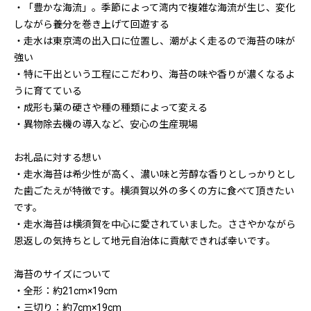
・「豊かな海流」。季節によって湾内で複雑な海流が生じ、変化
しながら養分を巻き上げて回遊する
・走水は東京湾の出入口に位置し、潮がよく走るので海苔の味が
強い
・特に干出という工程にこだわり、海苔の味や香りが濃くなるよ
うに育てている
・成形も葉の硬さや種の種類によって変える
・異物除去機の導入など、安心の生産現場
お礼品に対する想い
・走水海苔は希少性が高く、濃い味と芳醇な香りとしっかりとし
た歯ごたえが特徴です。横須賀以外の多くの方に食べて頂きたい
です。
・走水海苔は横須賀を中心に愛されていました。ささやかながら
恩返しの気持ちとして地元自治体に貢献できれば幸いです。
海苔のサイズについて
・全形：約21cm×19cm
・三切り：約7cm×19cm