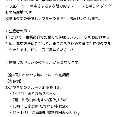
ても盛んで、一年中さまざまな魅力的なフルーツを楽しめる“くだ
もの名産地”です！
和歌山の旬の美味しいフルーツを全4回お届けいたします。
＜生産者の声＞
1年かけて一生懸命育てた甘くて美味しいフルーツをお届けする
ため、栽培方法にこだわり、まごころを込めて育てた自慢のフル
ーツたちです。ぜひ一度ご賞味ください！
※開始はお申し込みの翌々月からとなります。
【全4回】わかやま旬のフルーツ定期便
【内容例】
わかやま旬のフルーツ定期便【Ｓ】
・1～2月：まりひめ 2パック
・7月：和歌山の桃 4～6玉(約1.5kg)
・10月：ご家庭用 たねなし柿 約2kg
・11～12月：ご家庭用 完熟有田みかん 3kg