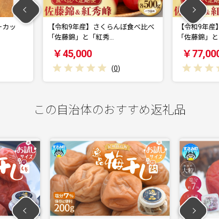
さくらんぼ食べ比べ
【令和9年産】さくらんぼ食べ比べ
【
紅秀…
「佐藤錦」と「紅秀…
90
￥77,000
￥
(
0
)
(
0
)
この自治体のおすすめ返礼品