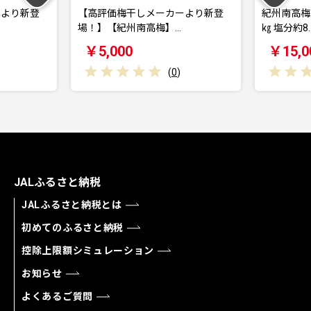
価梅干しメーカーより新登
紀州南高梅 大粒 しそ漬け梅干し 1
【紀州南高梅】…
㎏ 塩分約8…
000
￥15,000
(
0
)
(
0
)
JALふるさと納税
JALふるさと納税とは
初めてのふるさと納税
控除上限額シミュレーション
お知らせ
よくあるご質問