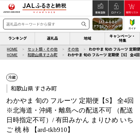
新規登録
ログイン
寄附リスト
ガイド
キャンペーン・
ランキング
返礼品
地域
特集
HOME
セット類・その他
その他
わかやま 旬の フルーツ 定期便
HOME
和歌山県すさみ町
わかやま 旬の フルーツ 定期便【S】 全4回
冷蔵
和歌山県 すさみ町
わかやま 旬の フルーツ 定期便【S】 全4回
※北海道・沖縄・離島への配送不可 （配送
日時指定不可）/ 有田みかん まりひめ いち
ご 桃 柿 【ard-tkb910】