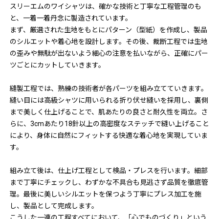
スリーエムのワイシャツは、確かな技術と丁寧な工程管理のも
と、一着一着丹念に製造されています。
まず、厳選された生地をもとにパターン（型紙）を作成し、製品
のシルエットや着心地を設計します。その後、裁断工程では生地
の歪みや無駄が出ないよう細心の注意を払いながら、正確にパー
ツごとにカットしていきます。
縫製工程では、熟練の技術者が各パーツを組み立てていきます。
縫い目には高級シャツに用いられる折り伏せ縫いを採用し、裏側
まで美しく仕上げることで、肌あたりの良さと耐久性を両立。さ
らに、3cmあたり18針以上の高密度なステッチで縫い上げること
により、身体に自然にフィットする快適な着心地を実現していま
す。
組み立て後は、仕上げ工程として検品・プレスを行います。細部
まで丁寧にチェックし、わずかな不具合も見逃さず品質を徹底管
理。最後に美しいシルエットを保つよう丁寧にプレス加工を施
し、製品として完成します。
こうした一連の工程すべてにおいて、「心でものづくり」という