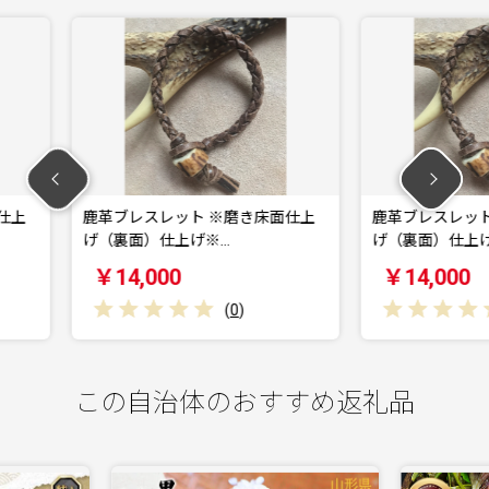
※磨き床面仕上
鹿革ブレスレット ※磨き床面仕上
鹿革ブ
…
げ（裏面）仕上げ※…
仕上げ
￥14,000
￥1
(
0
)
(
0
)
この自治体のおすすめ返礼品