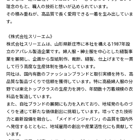
理念のもと、職人の技術と想いが込められています。
その積み重ねが、高品質で長く愛用できる一着を生み出していま
す。
《株式会社スリーエム》
株式会社スリーエムは、山形県新庄市に本社を構える1987年設
立のアパレル製造企業です。婦人服・紳士服を中心とした縫製事
業を展開し、企画から型紙制作、裁断、縫製、仕上げまでを一貫
して行う高度な生産体制を強みとしています。
同社は、国内有数のファッションブランドと取引実績を持ち、高
品質な製品づくりで信頼を獲得しています。特に高級婦人服の分
野では東北トップクラスの生産力を誇り、年間数十万着規模の衣
料品を製造しています。
また、自社ブランドの展開にも力を入れており、地域発のものづ
くりを通じて新たな価値創出に挑戦しています。培ってきた技術
力と最新設備を融合し、「メイドインジャパン」の品質を国内外
へ発信するとともに、地域雇用の創出や産業活性化にも貢献して
います。