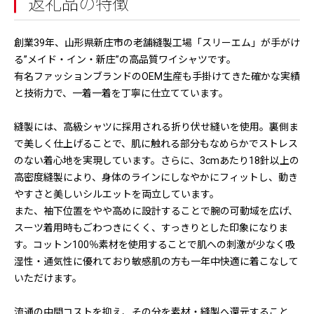
返礼品の特徴
創業39年、山形県新庄市の老舗縫製工場「スリーエム」が手がけ
る”メイド・イン・新庄”の高品質ワイシャツです。
有名ファッションブランドのOEM生産も手掛けてきた確かな実績
と技術力で、一着一着を丁寧に仕立てています。
縫製には、高級シャツに採用される折り伏せ縫いを使用。裏側ま
で美しく仕上げることで、肌に触れる部分もなめらかでストレス
のない着心地を実現しています。さらに、3cmあたり18針以上の
高密度縫製により、身体のラインにしなやかにフィットし、動き
やすさと美しいシルエットを両立しています。
また、袖下位置をやや高めに設計することで腕の可動域を広げ、
スーツ着用時もごわつきにくく、すっきりとした印象になりま
す。コットン100％素材を使用することで肌への刺激が少なく吸
湿性・通気性に優れており敏感肌の方も一年中快適に着こなして
いただけます。
流通の中間コストを抑え、その分を素材・縫製へ還元すること