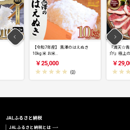
 黒澤のはえぬき
『満天☆青空レストランでご紹
介!』極上の鴨を手軽に…
え
￥29,000
(
0
)
(
0
)
JALふるさと納税
JALふるさと納税とは