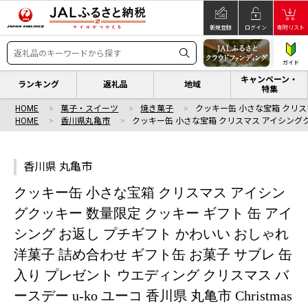
新規登録
ログイン
寄附リスト
ガイド
キャンペーン・
ランキング
返礼品
地域
特集
HOME
菓子・スイーツ
焼き菓子
クッキー缶 小さな宝箱 クリス
HOME
香川県丸亀市
クッキー缶 小さな宝箱 クリスマス アイシング
香川県 丸亀市
クッキー缶 小さな宝箱 クリスマス アイシン
グクッキー 数量限定 クッキー ギフト 缶 アイ
シング お返し プチギフト かわいい おしゃれ
洋菓子 詰め合わせ ギフト缶 お菓子 サブレ 缶
入り プレゼント ウエディング クリスマス バ
ースデー u-ko ユーコ 香川県 丸亀市 Christmas