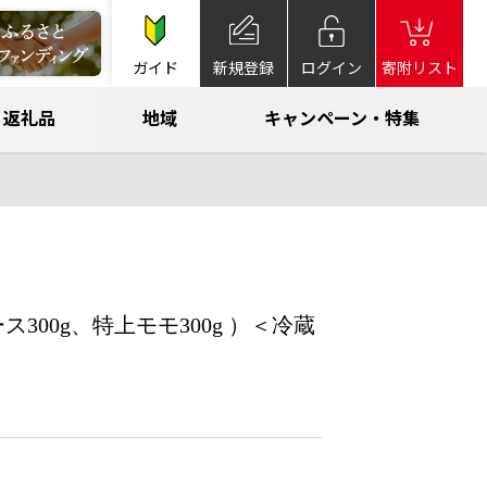
ガイド
新規登録
ログイン
寄附リスト
返礼品
地域
キャンペーン・特集
00g、特上モモ300g ）＜冷蔵
】