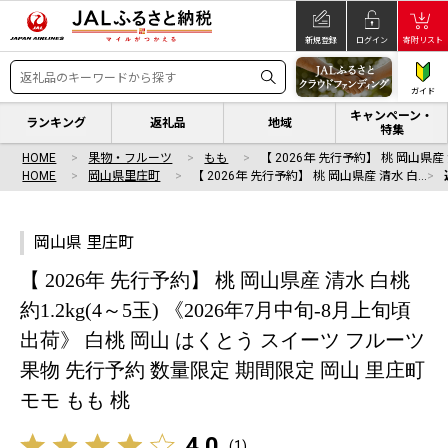
新規登録
ログイン
寄附リスト
ガイド
キャンペーン・
ランキング
返礼品
地域
特集
HOME
果物・フルーツ
もも
【 2026年 先行予約】 桃 岡山県産
HOME
岡山県里庄町
【 2026年 先行予約】 桃 岡山県産 清水 白…
岡山県 里庄町
【 2026年 先行予約】 桃 岡山県産 清水 白桃
約1.2kg(4～5玉) 《2026年7月中旬-8月上旬頃
出荷》 白桃 岡山 はくとう スイーツ フルーツ
果物 先行予約 数量限定 期間限定 岡山 里庄町
モモ もも 桃
4.0
(
1
)