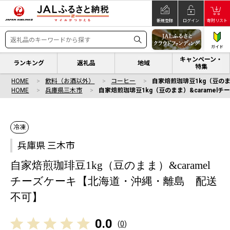
新規登録
ログイン
寄附リスト
ガイド
キャンペーン・
ランキング
返礼品
地域
特集
HOME
飲料（お酒以外）
コーヒー
自家焙煎珈琲豆1kg（豆のま
HOME
兵庫県三木市
自家焙煎珈琲豆1kg（豆のまま）&carame
冷凍
兵庫県 三木市
自家焙煎珈琲豆1kg（豆のまま）&caramel
チーズケーキ【北海道・沖縄・離島 配送
不可】
0.0
(
0
)