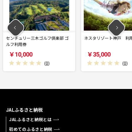
ルフ倶楽部 ゴ
ネスタリゾート神戸 利用券
センチ
ルフ利
￥35,000
￥10
(
0
)
(
0
)
JALふるさと納税
JALふるさと納税とは
初めてのふるさと納税