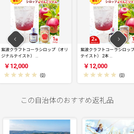
シロップ（オリ
紫波クラフトコーラシロップ（黄昏
紫波ク
テイスト） 2本 …
まりテイ
￥12,000
￥12
(
0
)
(
0
)
この自治体のおすすめ返礼品