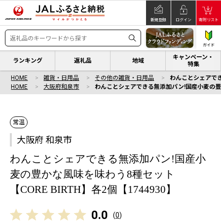
新規登録
ログイン
寄附リスト
ガイド
キャンペーン・
ランキング
返礼品
地域
特集
HOME
雑貨・日用品
その他の雑貨・日用品
わんことシェアできる
HOME
大阪府和泉市
わんことシェアできる無添加パン!国産小麦の豊かな
常温
大阪府 和泉市
わんことシェアできる無添加パン!国産小
麦の豊かな風味を味わう8種セット
【CORE BIRTH】各2個【1744930】
0.0
(
0
)