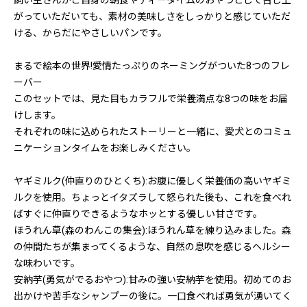
飼い主さんがご自身の朝食やティータイムのおやつとして召し上
がっていただいても、素材の美味しさをしっかりと感じていただ
ける、からだにやさしいパンです。
まるで絵本の世界!愛情たっぷりのネーミングがついた8つのフレ
ーバー
このセットでは、見た目もカラフルで栄養満点な8つの味をお届
けします。
それぞれの味に込められたストーリーと一緒に、愛犬とのコミュ
ニケーションタイムをお楽しみください。
ヤギミルク(仲直りのひとくち):お腹に優しく栄養価の高いヤギミ
ルクを使用。ちょっとイタズラして怒られた後も、これを食べれ
ばすぐに仲直りできるようなホッとする優しい甘さです。
ほうれん草(森のわんこの集会):ほうれん草を練り込みました。森
の仲間たちが集まってくるような、自然の息吹を感じるヘルシー
な味わいです。
安納芋(勇気がでるおやつ):甘みの強い安納芋を使用。初めてのお
出かけや苦手なシャンプーの後に。一口食べれば勇気が湧いてく