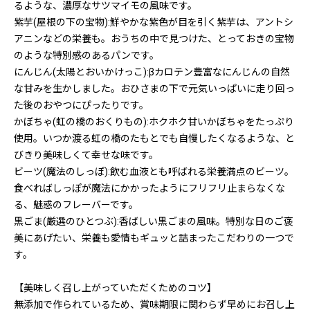
るような、濃厚なサツマイモの風味です。
紫芋(屋根の下の宝物):鮮やかな紫色が目を引く紫芋は、アントシ
アニンなどの栄養も。おうちの中で見つけた、とっておきの宝物
のような特別感のあるパンです。
にんじん(太陽とおいかけっこ):βカロテン豊富なにんじんの自然
な甘みを生かしました。おひさまの下で元気いっぱいに走り回っ
た後のおやつにぴったりです。
かぼちゃ(虹の橋のおくりもの):ホクホク甘いかぼちゃをたっぷり
使用。いつか渡る虹の橋のたもとでも自慢したくなるような、と
びきり美味しくて幸せな味です。
ビーツ(魔法のしっぽ):飲む血液とも呼ばれる栄養満点のビーツ。
食べればしっぽが魔法にかかったようにフリフリ止まらなくな
る、魅惑のフレーバーです。
黒ごま(厳選のひとつぶ):香ばしい黒ごまの風味。特別な日のご褒
美にあげたい、栄養も愛情もギュッと詰まったこだわりの一つで
す。
【美味しく召し上がっていただくためのコツ】
無添加で作られているため、賞味期限に関わらず早めにお召し上