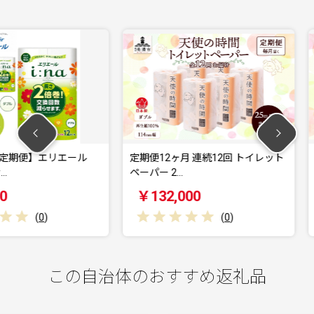
リエール
定期便12ヶ月 連続12回 トイレット
定期便 6ヶ
ペーパー 2…
ーパー 25…
￥132,000
￥66,0
(
0
)
この自治体のおすすめ返礼品