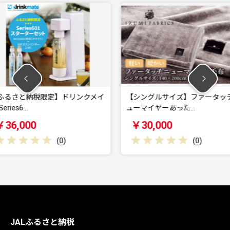
ドリンクメイ
【シングルサイズ】ファータッチニ
AKRacing
ューマイヤーあった…
￥30,000
￥187
(
0
)
JALふるさと納税