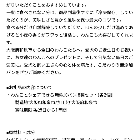
がりいただくことをおすすめしています。
一度に食べきれない分は、商品到着後すぐに「冷凍保存」してい
ただくのが、美味しさと豊かな風味を保つ最大のコツです。
食べる分だけ自然解凍していただくか、ほんの少しだけ温めてあ
げると小麦の香りがフワッと復活し、わんこも大喜びしてくれま
す。
大阪府和泉市から全国のわんこたちへ。愛犬のお誕生日のお祝い
に、お友達のわんこへのプレゼントに、そして何気ない毎日のご
褒美に。愛犬と飼い主さんの心と体を満たす、こだわりの無添加
パンをぜひご賞味ください。
■お礼品の内容について
・わんことシェアできる無添加パン[8種セット(各2個)]
製造地:大阪府和泉市/加工地:大阪府和泉市
賞味期限:製造日から1年間
■原材料・成分