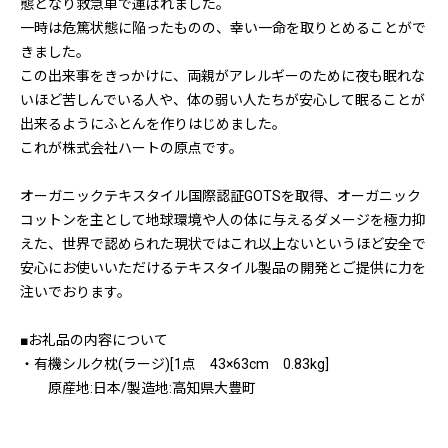
態となり救急車で運ばれました。
一時は危篤状態に陥ったものの、幸い一命を取りとめることがで
きました。
この出来事をきっかけに、両親がアレルギーのために夜も眠れな
いほど苦しんでいる人や、体の弱い人たちが安心して眠ることが
出来るようにふとんを作りはじめました。
これが株式会社ハートの原点です。
オーガニックテキスタイル国際認証GOTSを取得、オーガニック
コットンを主として地球環境や人の体に与えるダメージを極力抑
えた、世界で認められた現状ではこれ以上ないというほど安全で
安心にお使いいただけるテキスタイル製品の開発とご提供に力を
注いでおります。
■お礼品の内容について
・有機シルク枕(ラージ)[1点 43×63cm 0.83kg]
原産地:日本/製造地:高知県大豊町