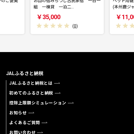
チのご褒美
お山の宿みちつじ古民家宿 一日一
ペット用健
組 一棟貸 一泊二…
(本州鹿ジ
￥35,000
￥11,0
(
0
)
JALふるさと納税
JALふるさと納税とは
初めてのふるさと納税
控除上限額シミュレーション
お知らせ
よくあるご質問
お問い合わせ