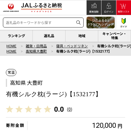
新規登録
ログイン
寄附リスト
ガイド
キャンペーン・
ランキング
返礼品
地域
特集
HOME
雑貨・日用品
寝具・ベッドリネン
有機シルク枕(ラージ)【
HOME
高知県大豊町
有機シルク枕(ラージ)【1532177】
常温
高知県 大豊町
有機シルク枕(ラージ)【1532177】
0.0
(
0
)
120,000
寄附金額
円