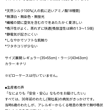
*天然シルク100%(人の肌に近いアミノ酸18種類)
*無漂白・無染色・無蛍光
*繊維の間に空気を含むので冬あたたかく夏涼しい
*吸汗性がよく、蒸れずに快適(吸放湿性は綿の1.3〜1.5倍)
*静電気が起きにくい
*しなやかでソフトな肌触り
*ワタホコリが少ない
サイズ展開:レギュラー(35×55cm)・ラージ(43×63cm)
カラー:キナリ
※ピローケースは付いていません。
■生産者の声
「なによりも『安全・安心』なものをお届けしたい」
すべては、30年前のわたし(現社長)の病気がきっかけです。
当時6歳のわたしが、アレルギーからくる喘息の発作で無呼吸状