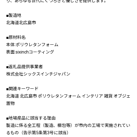
り、あらゆる世代にくつろぎと優しさを提供します。
■製造地
北海道北広島市
■原材料名
本体:ポリウレタンフォーム
表面:sixinchコーティング
■返礼品提供事業者
株式会社シックスインチジャパン
■関連キーワード
北海道 北広島市 ポリウレタンフォーム インテリア 雑貨 オブジェ
置物
■地場産品に該当する理由
製造に係る全工程（製造、梱包等）が市内の工場で実施されてい
るもの（告示第5条第3号に該当）