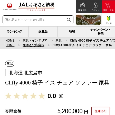
新規登録
ログイン
寄附リスト
ガイド
キャンペーン・
ランキング
返礼品
地域
特集
HOME
家具・インテリア
家具
Cliffy 4000 椅子 イス チェア 
HOME
北海道北広島市
Cliffy 4000 椅子 イス チェア ソファー 家具
常温
北海道 北広島市
Cliffy 4000 椅子 イス チェア ソファー 家具
0.0
(
0
)
5,200,000
寄附金額
在庫あり
円