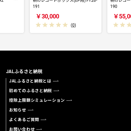
92
桐のレコードボックス(EP用) FY26-
桐のレコード
191
190
￥30,000
￥55,0
(
0
)
JALふるさと納税
JALふるさと納税とは
初めてのふるさと納税
控除上限額シミュレーション
お知らせ
よくあるご質問
お問い合わせ