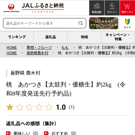
新規登録
ログイン
寄附リスト
ガイド
キャンペーン・
ランキング
返礼品
地域
特集
HOME
果物・フルーツ
もも
桃 あかつき【太鼓判・優糖生】約2
HOME
長野県喬木村
桃 あかつき【太鼓判・優糖生】約2kg (令和
長野県 喬木村
桃 あかつき【太鼓判・優糖生】約2kg (令
和8年度発送先行予約品)
1.0
(
1
)
返礼品への感想（集計）
美味しい（0）
おすすめ（0）