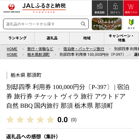
新規登録
ログイン
寄附リスト
ガイド
キャンペーン・
ランキング
返礼品
地域
特集
HOME
旅行・体験など
宿泊券・パッケージ旅行
別邸四季 利用券 
HOME
栃木県那須町
別邸四季 利用券 100,000円分〔P-397〕…
返
栃木県 那須町
別邸四季 利用券 100,000円分〔P-397〕 | 宿泊
券 旅行券 チケット ヴィラ 旅行 アウトドア
自然 BBQ 国内旅行 那須 栃木県 那須町
0.0
(
0
)
返礼品への感想（集計）