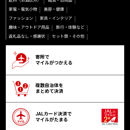
飲料（お酒以外）
雑貨・日用品
家電・電気小物
美容・健康
ファッション
家具・インテリア
趣味・アウトドア用品
旅行・体験など
返礼品なし・感謝状
セット類・その他
寄附で
マイルがつかえる
複数自治体を
まとめて決済
JALカード決済で
マイルがたまる