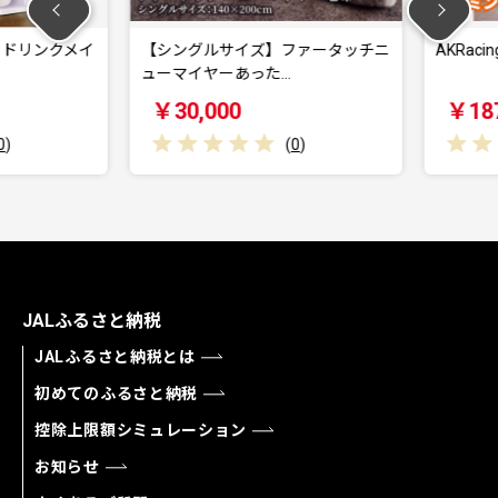
ドリンクメイ
【シングルサイズ】ファータッチニ
AKRacing 
ューマイヤーあった…
￥30,000
￥187,
(
0
)
JALふるさと納税
JALふるさと納税とは
初めてのふるさと納税
控除上限額シミュレーション
お知らせ