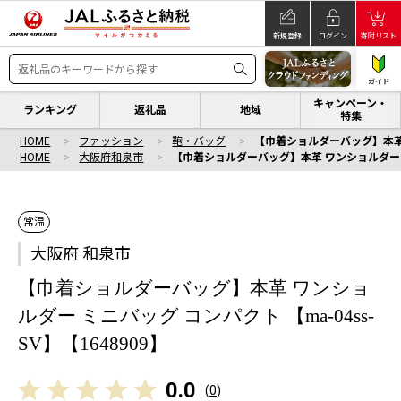
新規登録
ログイン
寄附リスト
ガイド
キャンペーン・
ランキング
返礼品
地域
特集
HOME
ファッション
鞄・バッグ
【巾着ショルダーバッグ】本革 ワ
HOME
大阪府和泉市
【巾着ショルダーバッグ】本革 ワンショルダー ミニ
常温
大阪府 和泉市
【巾着ショルダーバッグ】本革 ワンショ
ルダー ミニバッグ コンパクト 【ma-04ss-
SV】【1648909】
0.0
(
0
)