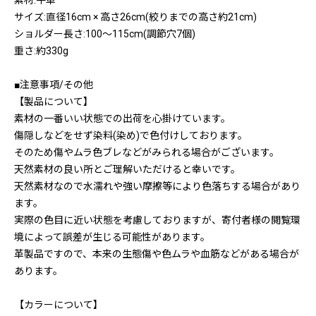
素材:牛革
サイズ:直径16cm × 高さ26cm(絞りまでの高さ約21cm)
ショルダー長さ:100〜115cm(調節穴7個)
重さ:約330g
■注意事項/その他
【製品について】
素材の一番いい状態での出荷を心掛けています。
傷隠しなどをせず染料(染め)で色付けしております。
そのため傷やムラ色ブレなどがみられる場合がございます。
天然素材の良い所とご理解いただけると幸いです。
天然素材なので水濡れや強い摩擦等により色落ちする場合があり
ます。
実際の色目に近い状態を考慮しておりますが、寄付者様の閲覧環
境によって誤差が生じる可能性があります。
革製品ですので、本来の生態傷や色ムラや血筋などがある場合が
あります。
【カラーについて】