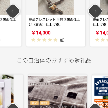
き床面仕上
鹿革ブレスレット ※磨き床面仕上
鹿革ブレス
げ（裏面）仕上げ※…
仕上げ※【
￥14,000
￥14,0
(
0
)
この自治体のおすすめ返礼品