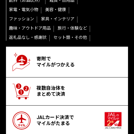
飲料（お酒以外）
雑貨・日用品
家電・電気小物
美容・健康
ファッション
家具・インテリア
趣味・アウトドア用品
旅行・体験など
返礼品なし・感謝状
セット類・その他
寄附で
マイルがつかえる
複数自治体を
まとめて決済
JALカード決済で
マイルがたまる