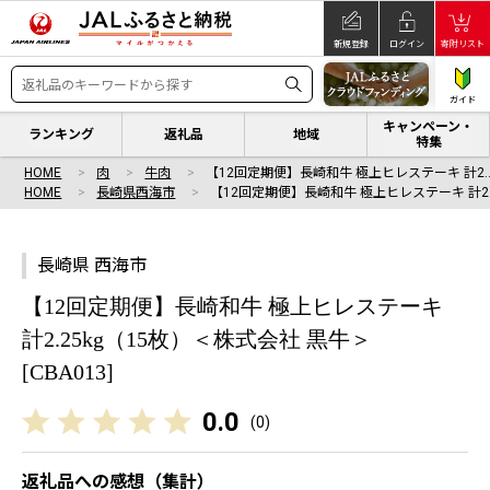
新規登録
ログイン
寄附リスト
ガイド
キャンペーン・
ランキング
返礼品
地域
特集
HOME
肉
牛肉
【12回定期便】長崎和牛 極上ヒレステーキ 計2.
HOME
長崎県西海市
【12回定期便】長崎和牛 極上ヒレステーキ 計2
長崎県 西海市
【12回定期便】長崎和牛 極上ヒレステーキ
計2.25kg（15枚）＜株式会社 黒牛＞
[CBA013]
0.0
(
0
)
返礼品への感想（集計）