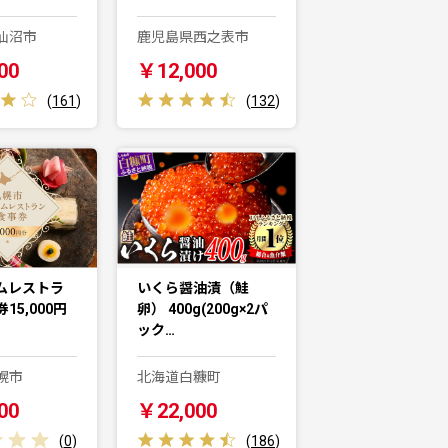
仙沼市
鹿児島県西之表市
00
￥12,000
(
161
)
(
132
)
ムレストラ
いくら醤油漬（鮭
15,000円
卵） 400g(200g×2パ
ック…
幌市
北海道白糠町
00
￥22,000
(
0
)
(
186
)