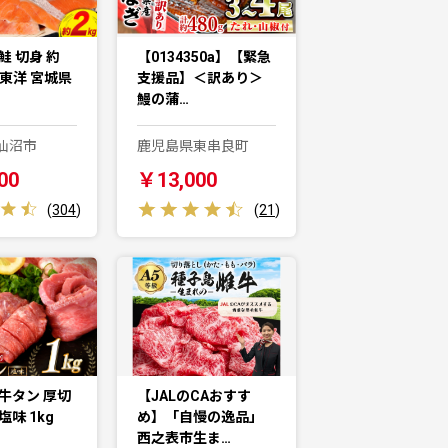
鮭 切身 約
【0134350a】【緊急
城東洋 宮城県
支援品】＜訳あり＞
鰻の蒲…
仙沼市
鹿児島県東串良町
00
￥13,000
(
304
)
(
21
)
牛タン 厚切
【JALのCAおすす
塩味 1kg
め】「自慢の逸品」
西之表市生ま…