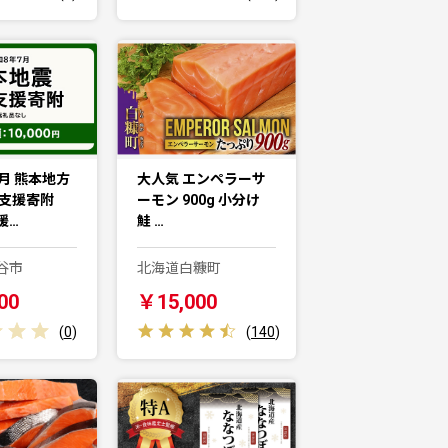
月 熊本地方
大人気 エンペラーサ
害支援寄附
ーモン 900g 小分け
援…
鮭 …
谷市
北海道白糠町
00
￥15,000
(
0
)
(
140
)