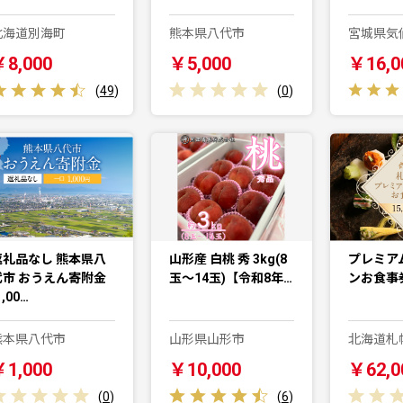
北海道別海町
熊本県八代市
宮城県気
￥8,000
￥5,000
￥16,0
(
49
)
(
0
)
返礼品なし 熊本県八
山形産 白桃 秀 3kg(8
プレミア
代市 おうえん寄附金
玉～14玉)【令和8年…
ンお食事券
1,00…
熊本県八代市
山形県山形市
北海道札
￥1,000
￥10,000
￥62,0
(
0
)
(
6
)