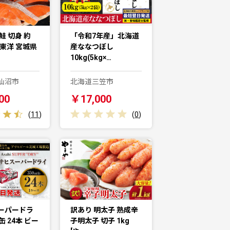
鮭 切身 約
「令和7年産」北海道
城東洋 宮城県
産ななつぼし
10kg(5kg×…
仙沼市
北海道三笠市
00
￥17,000
(
11
)
(
0
)
ーパードラ
訳あり 明太子 熟成辛
l缶 24本 ビー
子明太子 切子 1kg