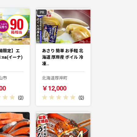
PR
場限定】エ
あさり 簡単 お手軽 北
:na(イーナ)
海道 厚岸産 ボイル 冷
凍…
山市
北海道厚岸町
00
￥12,000
(
0
)
(
0
)