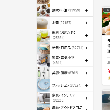
PR
調味料・油
（11959）
お酒
（27157）
飲料（お酒以外）
（25884）
雑貨・日用品
（82714）
道
家電・電気小物
（4811）
美容・健康
（8762）
ファッション
（37294）
家具・インテリア
（32260）
趣味・アウトドア用品