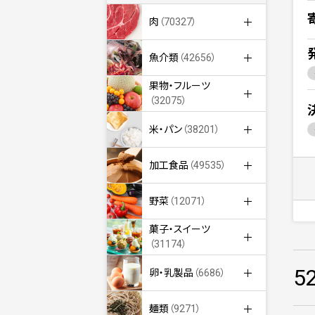
肉
（70327）
魚介類
（42656）
果物・フルーツ
（32075）
米・パン
（38201）
加工食品
（49535）
野菜
（12071）
菓子・スイーツ
（31174）
5
卵・乳製品
（6686）
麺類
（9271）