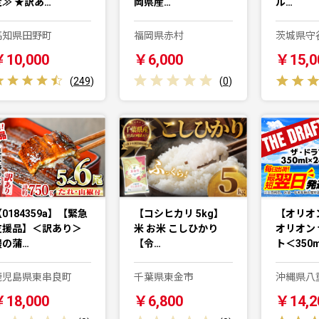
定≫ ★訳あ…
岡県産…
ル…
高知県田野町
福岡県赤村
茨城県守
￥10,000
￥6,000
￥15,0
(
249
)
(
0
)
0184359a】【緊急
【コシヒカリ 5kg】
【オリオ
支援品】＜訳あり＞
米 お米 こしひかり
オリオン
鰻の蒲…
【令…
ト＜350
鹿児島県東串良町
千葉県東金市
沖縄県八
￥18,000
￥6,800
￥14,2