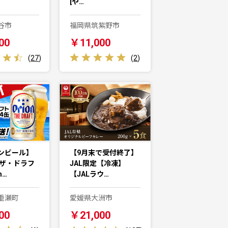
[や…
谷市
福岡県筑紫野市
00
￥11,000
(
27
)
(
2
)
ンビール】
【9月末で受付終了】
 ザ・ドラフ
JAL限定【冷凍】
m…
【JALラウ…
重瀬町
愛媛県大洲市
00
￥21,000