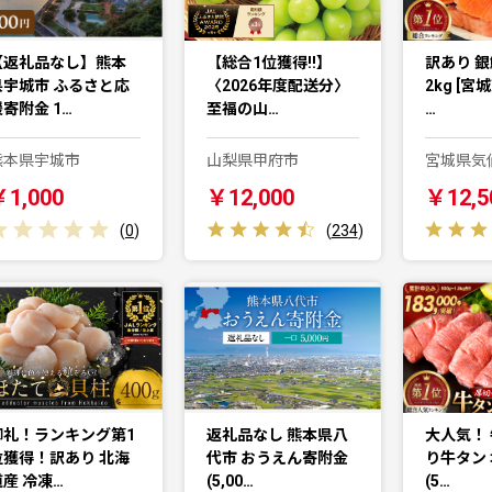
【返礼品なし】熊本
【総合1位獲得!!】
訳あり 銀
県宇城市 ふるさと応
〈2026年度配送分〉
2kg [宮
寄附金 1…
至福の山…
…
熊本県宇城市
山梨県甲府市
宮城県気
￥1,000
￥12,000
￥12,5
(
0
)
(
234
)
御礼！ランキング第1
返礼品なし 熊本県八
大人気！ 
位獲得！訳あり 北海
代市 おうえん寄附金
り牛タン 
道産 冷凍…
(5,00…
(5…