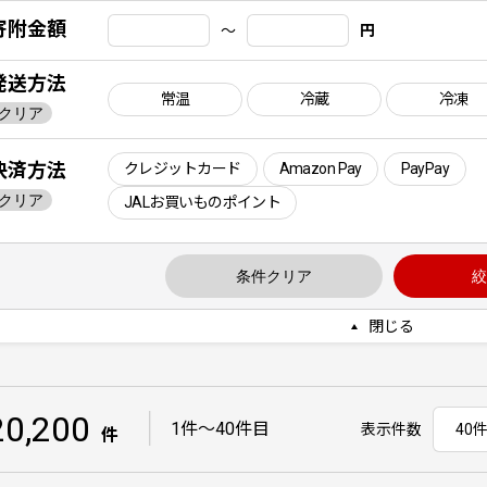
寄附金額
〜
円
発送方法
常温
冷蔵
冷凍
クリア
決済方法
クレジットカード
Amazon Pay
PayPay
クリア
JALお買いものポイント
条件クリア
絞
閉じる
20,200
｜
1件〜40件目
表示件数
件