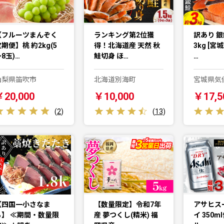
【フルーツまんぞく
ランキング第2位獲
訳あり 銀
期便】桃 約2kg(5
得！北海道産 天然 秋
3kg [宮
8玉)…
鮭切身 ほ…
…
山梨県笛吹市
北海道別海町
宮城県気
￥20,000
￥10,000
￥17,5
(
2
)
(
13
)
【四国一小さなま
【数量限定】令和7年
アサヒス
ち】 ≪期間・数量限
産 夢つくし(精米) 福
イ 350m