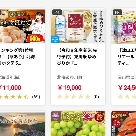
PR
PR
ランキング第1位獲
【令和８年産 新米 先
【津山工
得！【訳あり】北海
行予約】東川米 ゆめ
リエール i
 ホタテ 5…
ぴりか「…
ティ…
北海道別海町
北海道東川町
岡山県津
￥11,000
￥19,000
￥24,5
(
69
)
(
0
)