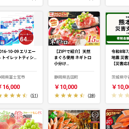
016-10-09 エリエー
【ZIP!で紹介】天然
令和8年7
ル トイレットティシ…
まぐろ使用 ネギトロ
地震 災
小分け…
【災害応
静岡県富士宮市
静岡県吉田町
茨城県守
￥16,000
￥10,000
￥10,0
(
51
)
(
38
)