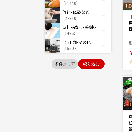
（11440）
旅行・体験など
（27310）
返礼品なし・感謝状
援
（1435）
セット類・その他
（15607）
条件クリア
絞り込む